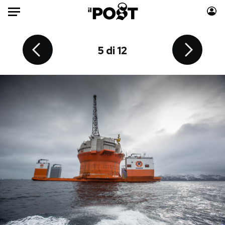
Auto
10 di 12
12 di 12
11 di 12
4 di 12
6 di 12
7 di 12
8 di 12
9 di 12
2 di 12
3 di 12
5 di 12
1 di 12
HOME
Italia
Moda
Mondo
Libri
Politica
Consumismi
Tecnologia
Storie/Idee
Internet
Ok Boomer!
Scienza
Media
Cultura
Europa
Economia
Altrecose
Sport
Mondiali calcio 2026