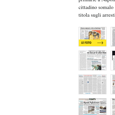
Notifiche mobile
cittadino somalo 
Regala il Post
titola sugli arres
Hai bisogno di aiuto?
Esci