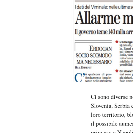
PODCAST
NEWSLETTER
I MIEI PREFERITI
SHOP
CALENDARIO
Ci sono diverse n
Slovenia, Serbia 
AREA PERSONALE
loro territorio, b
il possibile aume
Area Personale
Newsletter
primarie a Napoli