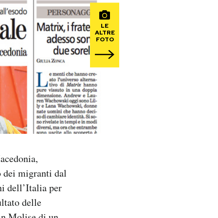
LE
ALTRE
FOTO
Macedonia,
o dei migranti dal
i dell’Italia per
ltato delle
 in Molise di un