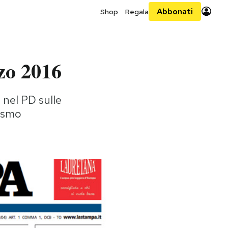
Abbonati
Shop
Regala
zo 2016
 nel PD sulle
rismo