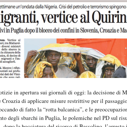
otizie in apertura sui giornali di oggi: la decisione di 
e Croazia di applicare misure restrittive per il passaggi
loccando di fatto la “rotta balcanica”, e le preoccupazion
nto degli sbarchi in Puglia, le polemiche nel PD sul risu
, dopo la bocciatura del ricorso di Bassolino, l’arresto