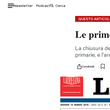
Newsletter
Podcast
Auto
QUESTO ARTICOLO
Le prim
HOME
Italia
Moda
La chiusura de
Mondo
Libri
primarie, e l'
Politica
Consumismi
Tecnologia
Storie/Idee
Condividi
Internet
Ok Boomer!
Scienza
Media
Cultura
Europa
Economia
Altrecose
Sport
Mondiali calcio 2026