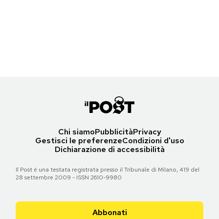
Notifiche mobile
I feliniani
Un biglietto del tram
-
Roberto Sironi
Farfalle di città
Regala il Post
Un biglietto del tram
-
Roberto Sironi
Torna all'articolo
Hai bisogno di aiuto?
Esci
Torna all'articolo
Chi siamo
Pubblicità
Privacy
Gestisci le preferenze
Condizioni d'uso
Dichiarazione di accessibilità
Il Post è una testata registrata presso il Tribunale di Milano, 419 del
28 settembre 2009 - ISSN 2610-9980
Abbonati