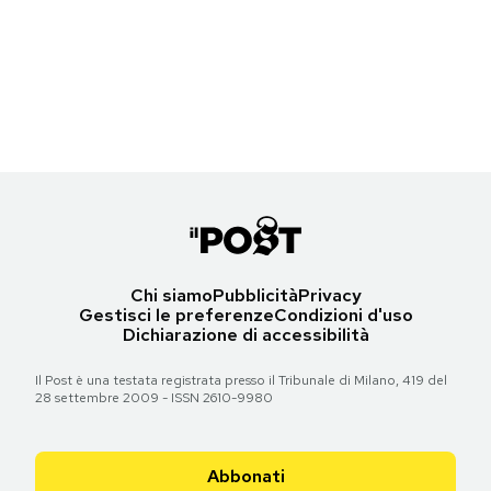
Notifiche mobile
I feliniani
Un biglietto del tram
-
Roberto Sironi
Farfalle di città
Regala il Post
Un biglietto del tram
-
Roberto Sironi
Torna all'articolo
Hai bisogno di aiuto?
Esci
Torna all'articolo
Chi siamo
Pubblicità
Privacy
Gestisci le preferenze
Condizioni d'uso
Dichiarazione di accessibilità
Il Post è una testata registrata presso il Tribunale di Milano, 419 del
28 settembre 2009 - ISSN 2610-9980
Abbonati