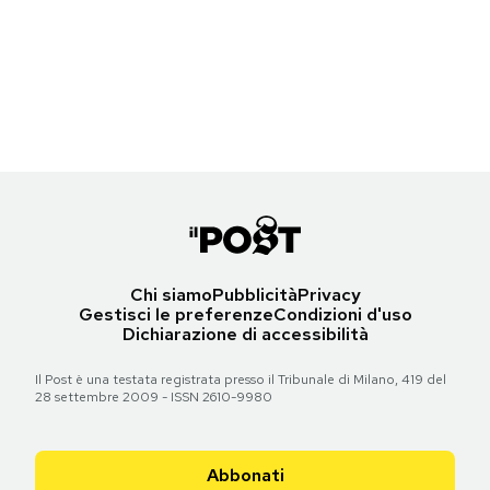
Notifiche mobile
I feliniani
Un biglietto del tram
-
Roberto Sironi
Farfalle di città
Regala il Post
Un biglietto del tram
-
Roberto Sironi
Torna all'articolo
Hai bisogno di aiuto?
Esci
Torna all'articolo
Chi siamo
Pubblicità
Privacy
Gestisci le preferenze
Condizioni d'uso
Dichiarazione di accessibilità
Il Post è una testata registrata presso il Tribunale di Milano, 419 del
28 settembre 2009 - ISSN 2610-9980
Abbonati