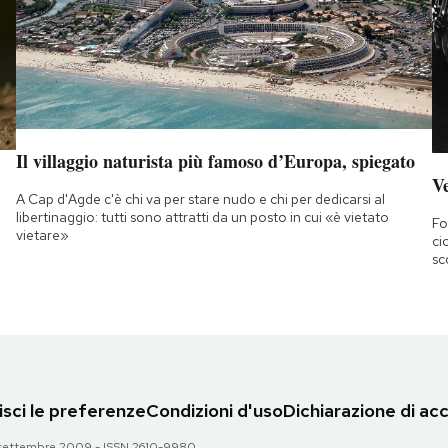
Il villaggio naturista più famoso d’Europa, spiegato
Ve
A Cap d'Agde c'è chi va per stare nudo e chi per dedicarsi al
libertinaggio: tutti sono attratti da un posto in cui «è vietato
Fo
vietare»
ci
sc
sci le preferenze
Condizioni d'uso
Dichiarazione di acc
 28 settembre 2009 - ISSN 2610-9980