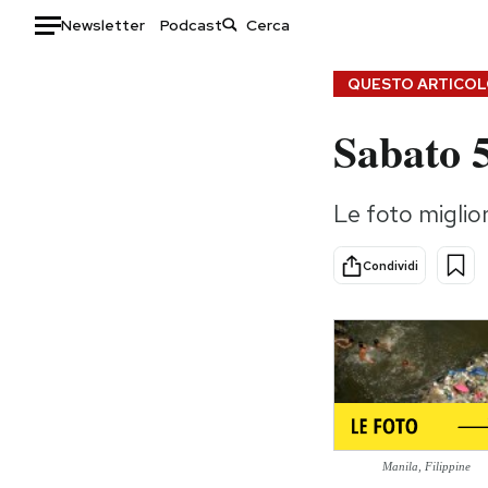
Newsletter
Podcast
Auto
QUESTO ARTICOLO
Sabato 
HOME
Italia
Moda
Le foto miglior
Mondo
Libri
Politica
Consumismi
Condividi
Tecnologia
Storie/Idee
Internet
Ok Boomer!
Scienza
Media
Cultura
Europa
Economia
Altrecose
Sport
Mondiali calcio 2026
Manila, Filippine