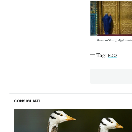
PODCAST
NEWSLETTER
Mazar-i-Sharif, Afghanist
I MIEI PREFERITI
Tag:
FDO
SHOP
CALENDARIO
CONSIGLIATI
AREA PERSONALE
Area Personale
Newsletter