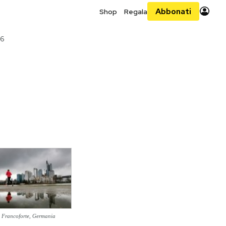
Abbonati
Shop
Regala
16
Francoforte, Germania