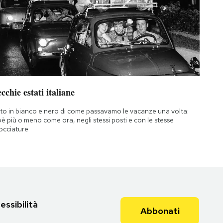
cchie estati italiane
to in bianco e nero di come passavamo le vacanze una volta:
oè più o meno come ora, negli stessi posti e con le stesse
occiature
essibilità
Abbonati