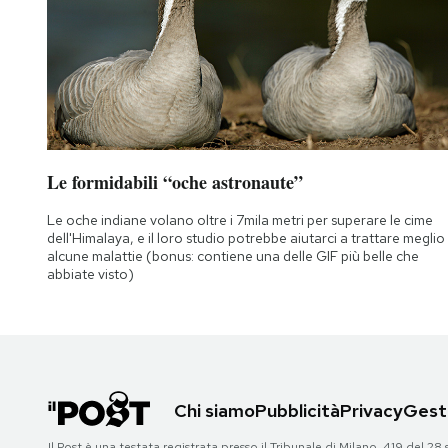
Notifiche mobile
Regala il Post
Hai bisogno di aiuto?
Esci
Le formidabili “oche astronaute”
Le oche indiane volano oltre i 7mila metri per superare le cime
dell'Himalaya, e il loro studio potrebbe aiutarci a trattare meglio
alcune malattie (bonus: contiene una delle GIF più belle che
abbiate visto)
Chi siamo
Pubblicità
Privacy
Gesti
Il Post è una testata registrata presso il Tribunale di Milano, 419 del