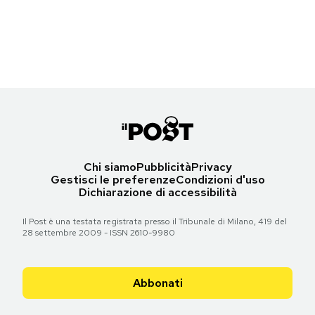
Anne-Marie ai BRIT Awards a Londra
Notifiche mobile
(Luca Teuchmann/Getty Images)
Regala il Post
Hai bisogno di aiuto?
Torna all'articolo
Esci
Chi siamo
Pubblicità
Privacy
Gestisci le preferenze
Condizioni d'uso
Dichiarazione di accessibilità
Il Post è una testata registrata presso il Tribunale di Milano, 419 del
28 settembre 2009 - ISSN 2610-9980
Abbonati