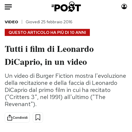
Auto
VIDEO
Giovedì 25 febbraio 2016
QUESTO ARTICOLO HA PIÙ DI
10 ANNI
HOME
Tutti i film di Leonardo
Italia
Moda
DiCaprio, in un video
Mondo
Libri
Politica
Consumismi
Un video di Burger Fiction mostra l'evoluzione
Tecnologia
Storie/Idee
della recitazione e della faccia di Leonardo
Internet
Ok Boomer!
DiCaprio dal primo film in cui ha recitato
Scienza
Media
("Critters 3", nel 1991) all'ultimo ("The
Cultura
Europa
Revenant").
Economia
Altrecose
Sport
Mondiali calcio 2026
Condividi