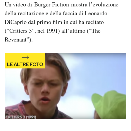
Un video di
Burger Fiction
mostra l’evoluzione
PODCAST
della recitazione e della faccia di Leonardo
DiCaprio dal primo film in cui ha recitato
(“Critters 3”, nel 1991) all’ultimo (“The
NEWSLETTER
Revenant”).
I MIEI PREFERITI
SHOP
CALENDARIO
AREA PERSONALE
Area Personale
Newsletter