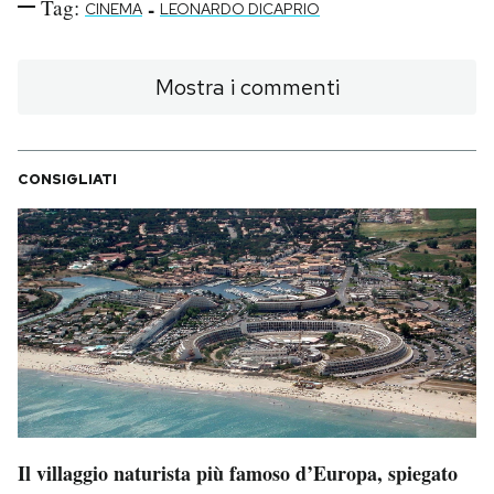
Tag:
-
CINEMA
LEONARDO DICAPRIO
Notifiche mobile
Regala il Post
Hai bisogno di aiuto?
Mostra i commenti
Esci
CONSIGLIATI
Il villaggio naturista più famoso d’Europa, spiegato