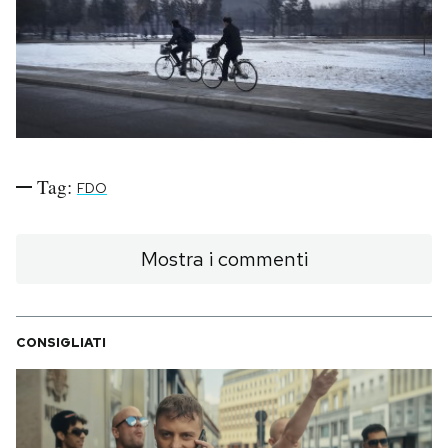
PODCAST
NEWSLETTER
I MIEI PREFERITI
Tag:
FDO
SHOP
Mostra i commenti
CALENDARIO
CONSIGLIATI
AREA PERSONALE
Area Personale
Newsletter