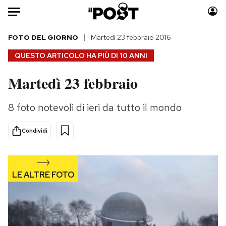
Auto
FOTO DEL GIORNO
Martedì 23 febbraio 2016
QUESTO ARTICOLO HA PIÙ DI
10 ANNI
HOME
Martedì 23 febbraio
Italia
Moda
Mondo
Libri
8 foto notevoli di ieri da tutto il mondo
Politica
Consumismi
Tecnologia
Storie/Idee
Condividi
Internet
Ok Boomer!
Scienza
Media
Cultura
Europa
Economia
Altrecose
Sport
Mondiali calcio 2026