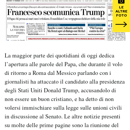
LE
ALTRE
PODCAST
FOTO
NEWSLETTER
I MIEI PREFERITI
La maggior parte dei quotidiani di oggi dedica
l’apertura alle parole del Papa, che durante il volo
SHOP
di ritorno a Roma dal Messico parlando con i
giornalisti ha attaccato il candidato alla presidenza
CALENDARIO
degli Stati Uniti Donald Trump, accusandolo di
non essere un buon cristiano, e ha detto di non
volersi immischiare sulla legge sulle unioni civili
AREA PERSONALE
in discussione al Senato. Le altre notizie presenti
Area Personale
su molte delle prime pagine sono la riunione del
Newsletter