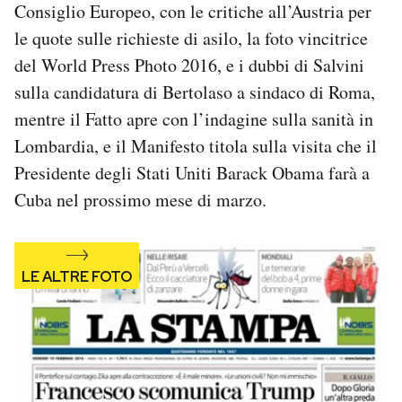
Consiglio Europeo, con le critiche all’Austria per
Notifiche mobile
le quote sulle richieste di asilo, la foto vincitrice
Regala il Post
Hai bisogno di aiuto?
del World Press Photo 2016, e i dubbi di Salvini
Esci
sulla candidatura di Bertolaso a sindaco di Roma,
mentre il Fatto apre con l’indagine sulla sanità in
Lombardia, e il Manifesto titola sulla visita che il
Presidente degli Stati Uniti Barack Obama farà a
Cuba nel prossimo mese di marzo.