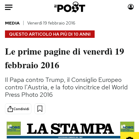
Auto
MEDIA
Venerdì 19 febbraio 2016
QUESTO ARTICOLO HA PIÙ DI
10 ANNI
HOME
Le prime pagine di venerdì 19
Italia
Moda
febbraio 2016
Mondo
Libri
Politica
Consumismi
Il Papa contro Trump, il Consiglio Europeo
Tecnologia
Storie/Idee
contro l'Austria, e la foto vincitrice del World
Internet
Ok Boomer!
Press Photo 2016
Scienza
Media
Cultura
Europa
Condividi
Economia
Altrecose
Sport
Mondiali calcio 2026