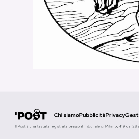
PODCAST
NEWSLETTER
I MIEI PREFERITI
SHOP
CALENDARIO
Chi siamo
Pubblicità
Privacy
Gesti
AREA PERSONALE
Il Post è una testata registrata presso il Tribunale di Milano, 419 del
Area Personale
Newsletter