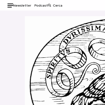
Newsletter
Podcast
Auto
HOME
Italia
Moda
Mondo
Libri
Politica
Consumismi
Tecnologia
Storie/Idee
Internet
Ok Boomer!
Scienza
Media
Cultura
Europa
Economia
Altrecose
Sport
Mondiali calcio 2026