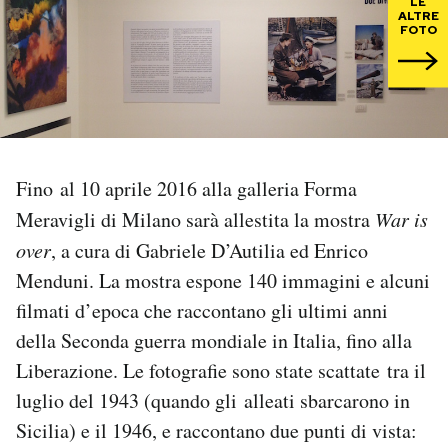
LE
ALTRE
FOTO
PODCAST
NEWSLETTER
I MIEI PREFERITI
Fino al 10 aprile 2016 alla galleria Forma
Meravigli di Milano sarà allestita la mostra
War is
SHOP
over
, a cura di Gabriele D’Autilia ed Enrico
Menduni. La mostra espone 140 immagini e alcuni
CALENDARIO
filmati d’epoca che raccontano gli ultimi anni
della Seconda guerra mondiale in Italia, fino alla
Liberazione. Le fotografie sono state scattate tra il
AREA PERSONALE
luglio del 1943 (quando gli alleati sbarcarono in
Area Personale
Sicilia) e il 1946, e raccontano due punti di vista:
Newsletter