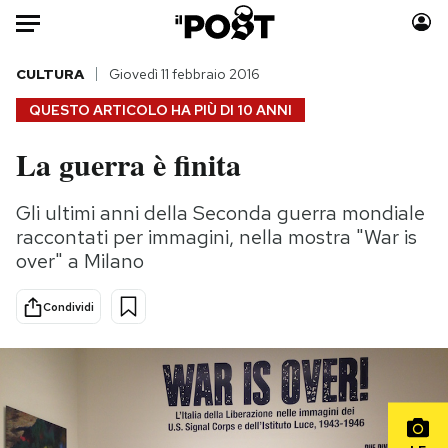
Auto
CULTURA
Giovedì 11 febbraio 2016
QUESTO ARTICOLO HA PIÙ DI
10 ANNI
HOME
La guerra è finita
Italia
Moda
Mondo
Libri
Gli ultimi anni della Seconda guerra mondiale
Politica
Consumismi
raccontati per immagini, nella mostra "War is
Tecnologia
Storie/Idee
over" a Milano
Internet
Ok Boomer!
Condividi
Scienza
Media
Cultura
Europa
Economia
Altrecose
Sport
Mondiali calcio 2026