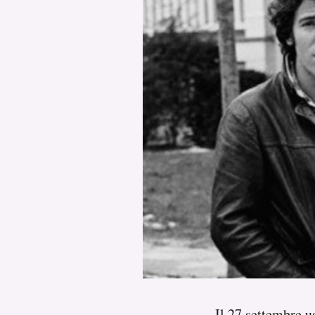
PODCAST
NEWSLETTER
I MIEI PREFERITI
SHOP
CALENDARIO
AREA PERSONALE
Area Personale
Newsletter
Il 27 settembre
u