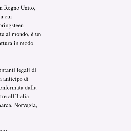
in Regno Unito,
la cui
pringsteen
ate al mondo, è un
ttura in modo
ntanti legali di
 anticipo di
 confermata dalla
tre all’Italia
marca, Norvegia,