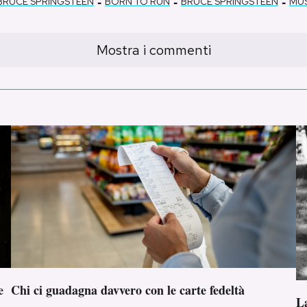
-
-
-
BRUCE SPRINGSTEEN
BORN TO RUN
BRUCE SPRINGSTEEN
MUS
Mostra i commenti
e
Chi ci guadagna davvero con le carte fedeltà
La