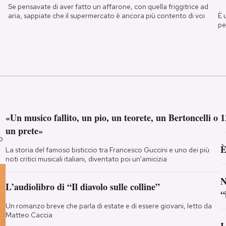
Se pensavate di aver fatto un affarone, con quella friggitrice ad
È 
aria, sappiate che il supermercato è ancora più contento di voi
pe
«Un musico fallito, un pio, un teorete, un Bertoncelli o
1
un prete»
o
È
La storia del famoso bisticcio tra Francesco Guccini e uno dei più
noti critici musicali italiani, diventato poi un'amicizia
N
L’audiolibro di “Il diavolo sulle colline”
“
Un romanzo breve che parla di estate e di essere giovani, letto da
Matteo Caccia