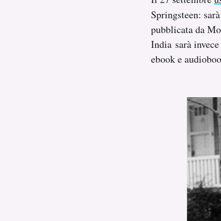
Notifiche mobile
Springsteen: sarà
Regala il Post
pubblicata da Mon
Hai bisogno di aiuto?
India sarà invece
Esci
ebook e audioboo