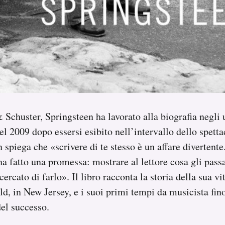
chuster, Springsteen ha lavorato alla biografia negli u
nel 2009 dopo essersi esibito nell’intervallo dello spett
 spiega che «scrivere di te stesso è un affare divertente
 ha fatto una promessa: mostrare al lettore cosa gli passa
ercato di farlo». Il libro racconta la storia della sua vi
ld, in New Jersey, e i suoi primi tempi da musicista fino
el successo.