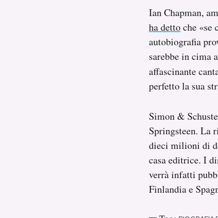
Ian Chapman, amm
ha detto
che «se c
autobiografia pro
sarebbe in cima a
affascinante cant
perfetto la sua st
Simon & Schuster 
Springsteen. La r
dieci milioni di d
casa editrice. I di
verrà infatti pub
Finlandia e Spag