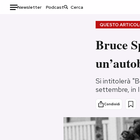
Newsletter
Podcast
Auto
QUESTO ARTICOLO
HOME
Bruce S
Italia
Moda
un’autob
Mondo
Libri
Politica
Consumismi
Tecnologia
Storie/Idee
Si intitolerà 
settembre, in 
Internet
Ok Boomer!
Scienza
Media
Condividi
Cultura
Europa
Economia
Altrecose
Sport
Mondiali calcio 2026