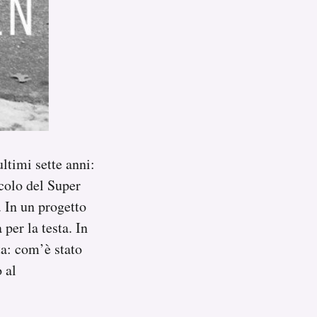
ltimi sette anni:
acolo del Super
. In un progetto
 per la testa. In
ta: com’è stato
 al