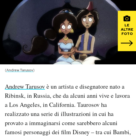
PODCAST
LE
ALTRE
NEWSLETTER
FOTO
I MIEI PREFERITI
(
Andrew Tarusov
)
SHOP
Andrew Tarusov
è un artista e disegnatore nato a
CALENDARIO
Ribinsk, in Russia, che da alcuni anni vive e lavora
a Los Angeles, in California. Taurosov ha
AREA PERSONALE
realizzato una serie di illustrazioni in cui ha
provato a immaginarsi come sarebbero alcuni
Area Personale
famosi personaggi dei film Disney – tra cui Bambi,
Newsletter