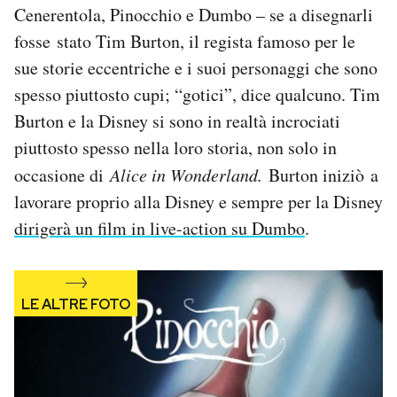
Cenerentola, Pinocchio e Dumbo – se a disegnarli
Notifiche mobile
Regala il Post
fosse stato Tim Burton, il regista famoso per le
Hai bisogno di aiuto?
sue storie eccentriche e i suoi personaggi che sono
Esci
spesso piuttosto cupi; “gotici”, dice qualcuno. Tim
Burton e la Disney si sono in realtà incrociati
piuttosto spesso nella loro storia, non solo in
occasione di
Alice in Wonderland.
Burton iniziò a
lavorare proprio alla Disney e sempre per la Disney
dirigerà un film in live-action su Dumbo
.