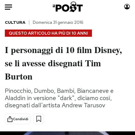
Auto
CULTURA
Domenica 31 gennaio 2016
QUESTO ARTICOLO HA PIÙ DI
10 ANNI
HOME
I personaggi di 10 film Disney,
Italia
Moda
se li avesse disegnati Tim
Mondo
Libri
Politica
Consumismi
Burton
Tecnologia
Storie/Idee
Internet
Ok Boomer!
Pinocchio, Dumbo, Bambi, Biancaneve e
Scienza
Media
Aladdin in versione "dark", diciamo così,
Cultura
Europa
disegnati dall'artista Andrew Tarusov
Economia
Altrecose
Condividi
Sport
Mondiali calcio 2026