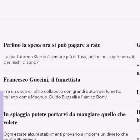
Perfino la spesa ora si può pagare a rate
G
La piattaforma Klarna è sempre più diffusa, anche nei supermercati:
che rischi ci sono?
«
u
Francesco Guccini, il fumettista
L
Tra un disco e l’altro collaborò con grandi autori del fumetto
italiano come Magnus, Guido Buzzelli e l’amico Bonvi
D
In spiaggia potete portarvi da mangiare quello che
l
volete
Ogni estate alcuni stabilimenti provano a imporre un divieto che
1
però è illegittimo