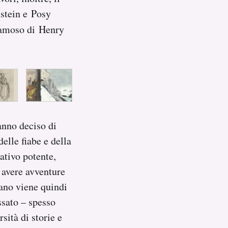
stein e Posy
 famoso di Henry
anno deciso di
elle fiabe e della
ativo potente,
 avere avventure
fano viene quindi
ssato – spesso
sità di storie e