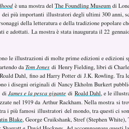
dhood
è una mostra del
The Foundling Museum
di Lond
i dei più importanti illustratori degli ultimi 300 anni, sc
sonaggi della letteratura e della tradizione popolare c
ti e adottati. La mostra è stata inaugurata il 22 gennaio
no le illustrazioni di molte prime edizioni e edizioni sp
 partendo da
Tom Jones
di Henry Fielding, libri di Charl
Roald Dahl, fino ad Harry Potter di J.K. Rowling. Tra l
ono i disegni originali di Nancy Ekholm Burkert pubbli
1 di
James e la pesca gigante
di
Roald Dahl
, e le illust
zzate nel 1919 da Arthur Rackham. Nella mostra si tro
 tra i più famosi illustratori del mondo, tra questi ci s
tin Blake
, George Cruikshank, Stref (Stephen White)
 Sharratt e
David Hockney.
Ad accompagnare questi lavo