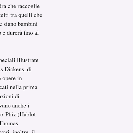
ra che raccoglie
elti tra quelli che
he siano bambini
 e durerà fino al
eciali illustrate
es Dickens, di
e opere in
cati nella prima
razioni di
vano anche i
ono Phiz (Hablot
, Thomas
ri, inoltre, il