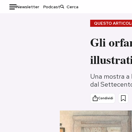
Newsletter
Podcast
Auto
QUESTO ARTICOLO
HOME
Gli orfa
Italia
Moda
illustrat
Mondo
Libri
Politica
Consumismi
Tecnologia
Storie/Idee
Una mostra a L
dal Settecento
Internet
Ok Boomer!
Scienza
Media
Condividi
Cultura
Europa
Economia
Altrecose
Sport
Mondiali calcio 2026