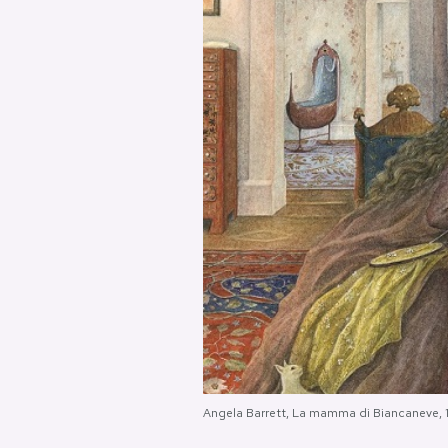
PODCAST
NEWSLETTER
I MIEI PREFERITI
SHOP
CALENDARIO
AREA PERSONALE
Area Personale
Angela Barrett, La mamma di Biancaneve, 
Newsletter