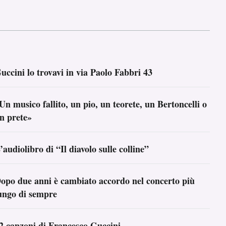
uccini lo trovavi in via Paolo Fabbri 43
Un musico fallito, un pio, un teorete, un Bertoncelli o
n prete»
’audiolibro di “Il diavolo sulle colline”
opo due anni è cambiato accordo nel concerto più
ungo di sempre
2 canzoni di Francesco Guccini