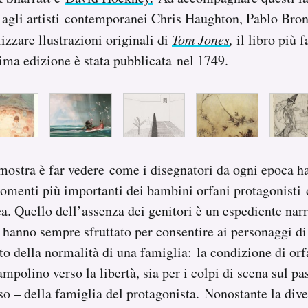
 agli artisti contemporanei Chris Haughton, Pablo Bron
zzare llustrazioni originali di
Tom Jones
,
il libro più
rima edizione è stata pubblicata nel 1749.
 mostra è far vedere come i disegnatori da ogni epoca h
omenti più importanti dei bambini orfani protagonisti d
ea. Quello dell’assenza dei genitori è u
n espediente narr
i hanno sempre sfruttato per consentire ai personaggi di
ato della normalità di una famiglia: la condizione di or
mpolino verso la libertà, sia per i colpi di scena sul pa
so – della famiglia del protagonista. Nonostante la diver