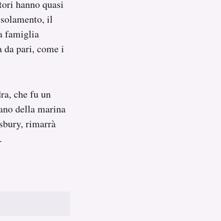
atori hanno quasi
isolamento, il
a famiglia
a da pari, come i
ra, che fu un
tano della marina
sbury, rimarrà
.