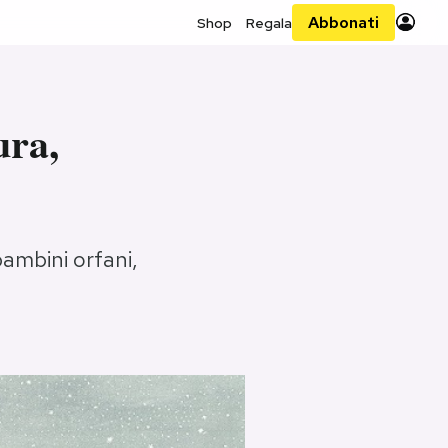
Abbonati
Shop
Regala
ura,
ambini orfani,