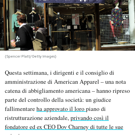
PODCAST
NEWSLETTER
I MIEI PREFERITI
(Spencer Platt/Getty Images)
Questa settimana, i dirigenti e il consiglio di
SHOP
amministrazione di American Apparel – una nota
catena di abbigliamento americana – hanno ripreso
CALENDARIO
parte del controllo della società: un giudice
fallimentare
ha approvato il loro
piano di
AREA PERSONALE
ristrutturazione aziendale,
privando così il
Area Personale
fondatore ed ex CEO Dov Charney di tutte le sue
Newsletter