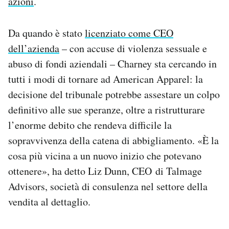
azioni
.
Notifiche mobile
Regala il Post
Da quando è stato
licenziato come CEO
Hai bisogno di aiuto?
dell’azienda
– con accuse di violenza sessuale e
Esci
abuso di fondi aziendali – Charney sta cercando in
tutti i modi di tornare ad American Apparel: la
decisione del tribunale potrebbe assestare un colpo
definitivo alle sue speranze, oltre a ristrutturare
l’enorme debito che rendeva difficile la
sopravvivenza della catena di abbigliamento. «È la
cosa più vicina a un nuovo inizio che potevano
ottenere», ha detto Liz Dunn, CEO di Talmage
Advisors, società di consulenza nel settore della
vendita al dettaglio.