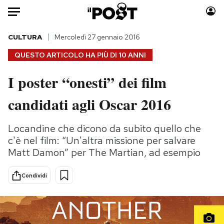
Auto
CULTURA
Mercoledì 27 gennaio 2016
QUESTO ARTICOLO HA PIÙ DI
10 ANNI
HOME
I poster “onesti” dei film
Italia
Moda
candidati agli Oscar 2016
Mondo
Libri
Politica
Consumismi
Locandine che dicono da subito quello che
Tecnologia
Storie/Idee
c'è nel film: “Un'altra missione per salvare
Internet
Ok Boomer!
Matt Damon” per The Martian, ad esempio
Scienza
Media
Cultura
Europa
Condividi
Economia
Altrecose
Sport
Mondiali calcio 2026