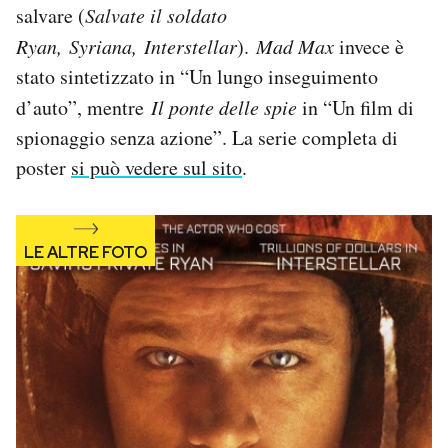
salvare (
Salvate il soldato
Notifiche mobile
Regala il Post
Ryan,
Syriana, Interstellar
).
Mad Max
invece è
Hai bisogno di aiuto?
stato sintetizzato in “Un lungo inseguimento
Esci
d’auto”, mentre
Il ponte delle spie
in “Un film di
spionaggio senza azione”. La serie completa di
poster
si può vedere sul sito
.