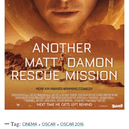
Tag:
-
-
CINEMA
OSCAR
OSCAR 2016