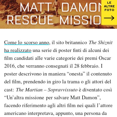
LE
ALTRE
FOTO
PODCAST
NEWSLETTER
Come lo scorso anno
, il sito britannico
The Shiznit
I MIEI PREFERITI
ha realizzato
una serie di poster finti di alcuni dei
film candidati alle varie categorie dei premi Oscar
SHOP
2016, che verranno consegnati il 28 febbraio. I
poster descrivono in maniera “onesta” il contenuto
CALENDARIO
del film, prendendo in giro la trama o gli attori del
cast:
The Martian – Sopravvissuto
è diventato così
“Un’altra missione per salvare Matt Damon”,
AREA PERSONALE
facendo riferimento agli altri film nei quali l’attore
Area Personale
americano interpretava, appunto, una persona da
Newsletter