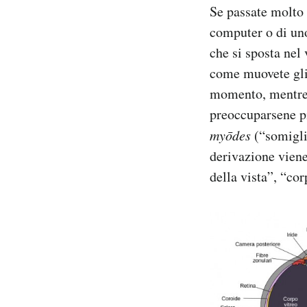
Se passate molto 
Notifiche mobile
Regala il Post
computer o di un
Hai bisogno di aiuto?
che si sposta nel
Esci
come muovete gli 
momento, mentre s
preoccuparsene p
myōdes
(“somigli
derivazione viene
della vista”, “co