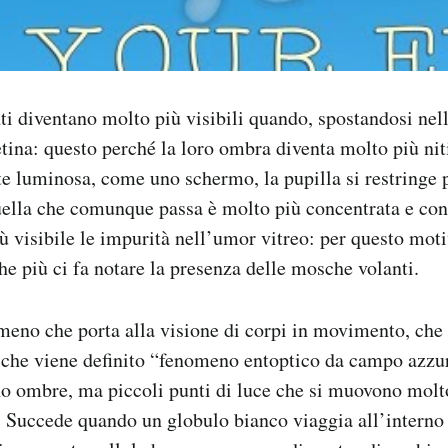
i diventano molto più visibili quando, spostandosi nell
etina: questo perché la loro ombra diventa molto più ni
te luminosa, come uno schermo, la pupilla si restringe p
ella che comunque passa è molto più concentrata e cont
ù visibile le impurità nell’umor vitreo: per questo motiv
che più ci fa notare la presenza delle mosche volanti.
meno che porta alla visione di corpi in movimento, che
 che viene definito “fenomeno entoptico da campo azzur
no ombre, ma piccoli punti di luce che si muovono mol
 Succede quando un globulo bianco viaggia all’interno 