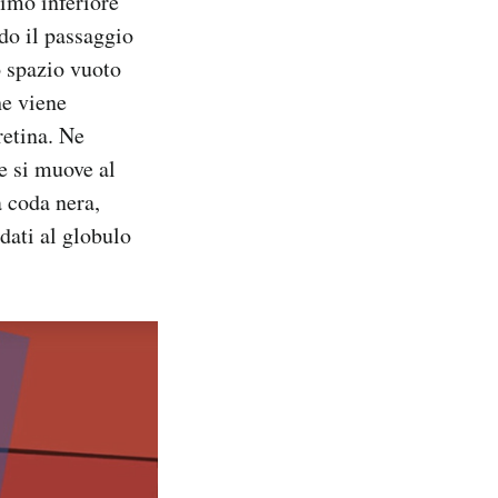
simo inferiore
ndo il passaggio
o spazio vuoto
he viene
retina. Ne
e si muove al
a coda nera,
dati al globulo