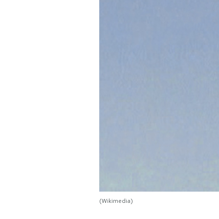
PODCAST
NEWSLETTER
I MIEI PREFERITI
SHOP
CALENDARIO
AREA PERSONALE
Area Personale
(Wikimedia)
Newsletter