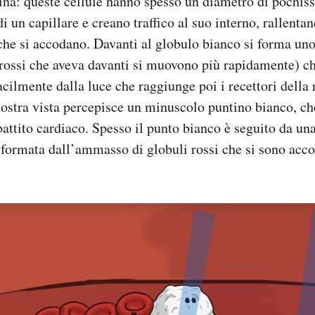
etina: queste cellule hanno spesso un diametro di pochis
di un capillare e creano traffico al suo interno, rallenta
 che si accodano. Davanti al globulo bianco si forma un
 rossi che aveva davanti si muovono più rapidamente) c
acilmente dalla luce che raggiunge poi i recettori della 
ostra vista percepisce un minuscolo puntino bianco, ch
battito cardiaco. Spesso il punto bianco è seguito da un
formata dall’ammasso di globuli rossi che si sono acco