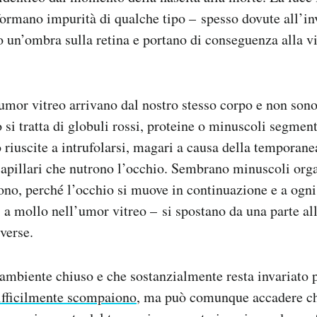
 formano impurità di qualche tipo – spesso dovute all’
 un’ombra sulla retina e portano di conseguenza alla vi
umor vitreo arrivano dal nostro stesso corpo e non sono
to si tratta di globuli rossi, proteine o minuscoli segme
o riuscite a intrufolarsi, magari a causa della temporane
capillari che nutrono l’occhio. Sembrano minuscoli org
sono, perché l’occhio si muove in continuazione e a og
 a mollo nell’umor vitreo – si spostano da una parte al
verse.
ambiente chiuso e che sostanzialmente resta invariato per
ifficilmente scompaiono
, ma può comunque accadere ch