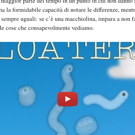
a maggior parte del tempo in un punto in cui non danno f
 ha la formidabile capacità di notare le differenze, ment
se sempre uguali: se c’è una macchiolina, impara a non f
alle cose che consapevolmente vediamo.