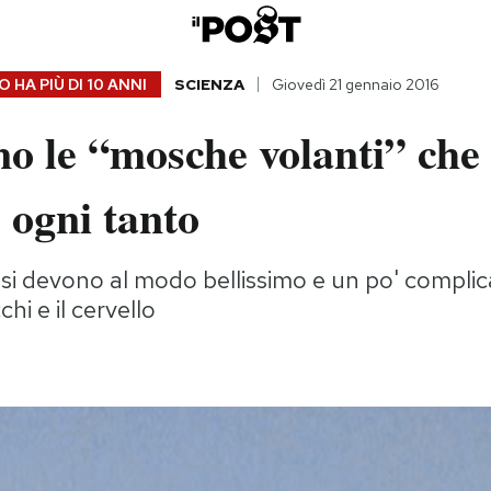
 HA PIÙ DI
10 ANNI
SCIENZA
Giovedì 21 gennaio 2016
o le “mosche volanti” che
 ogni tanto
 si devono al modo bellissimo e un po' complic
chi e il cervello