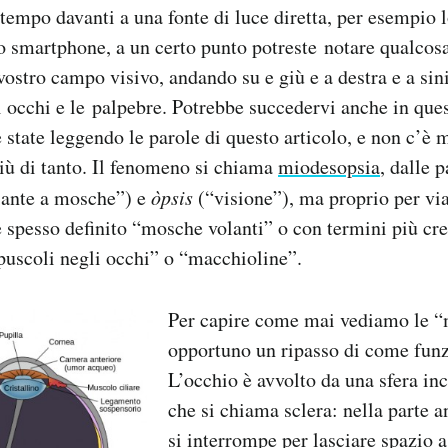
tempo davanti a una fonte di luce diretta, per esempio 
o smartphone, a un certo punto potreste notare qualcos
 vostro campo visivo, andando su e giù e a destra e a sin
occhi e le palpebre. Potrebbe succedervi anche in ques
tate leggendo le parole di questo articolo, e non c’è 
iù di tanto. Il fenomeno si chiama
miodesopsia
, dalle 
ante a mosche”) e
òpsis
(“visione”), ma proprio per via
 spesso definito “mosche volanti” o con termini più cre
rpuscoli negli occhi” o “macchioline”.
Per capire come mai vediamo le “
opportuno un ripasso di come funz
L’occhio è avvolto da una sfera i
che si chiama sclera: nella parte a
si interrompe per lasciare spazio 