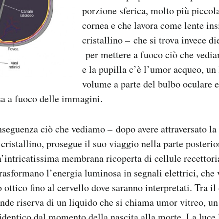
porzione sferica, molto più piccol
cornea e che lavora come lente in
cristallino – che si trova invece di
per mettere a fuoco ciò che vedia
e la pupilla c’è l’umor acqueo, un
volume a parte del bulbo oculare e
sa a fuoco delle immagini.
nseguenza ciò che vediamo – dopo avere attraversato la
 cristallino, prosegue il suo viaggio nella parte posteri
n’intricatissima membrana ricoperta di cellule recettori
trasformano l’energia luminosa in segnali elettrici, che
o ottico fino al cervello dove saranno interpretati. Tra il 
ande riserva di un liquido che si chiama umor vitreo, u
identico dal momento della nascita alla morte. La luce l