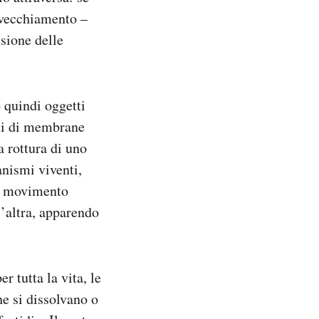
invecchiamento –
sione delle
 quindi oggetti
nti di membrane
a rottura di uno
anismi viventi,
ni movimento
l’altra, apparendo
 tutta la vita, le
e si dissolvano o