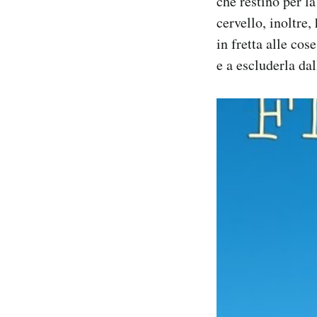
che restino per l
cervello, inoltre,
in fretta alle co
e a escluderla d