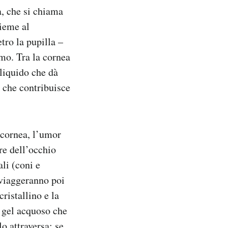
a, che si chiama
sieme al
etro la pupilla –
mo. Tra la cornea
 liquido che dà
 che contribuisce
 cornea, l’umor
ore dell’occhio
ali (coni e
 viaggeranno poi
cristallino e la
n gel acquoso che
o attraversa: se