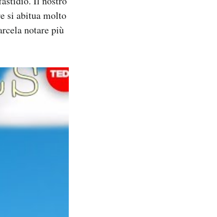
astidio. Il nostro
re si abitua molto
arcela notare più