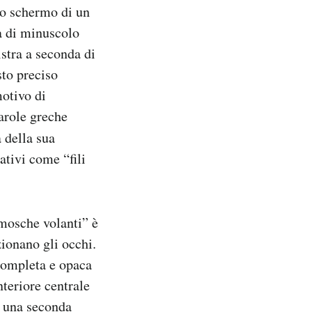
lo schermo di un
a di minuscolo
istra a seconda di
to preciso
motivo di
parole greche
 della sua
ativi come “fili
mosche volanti” è
ionano gli occhi.
ncompleta e opaca
nteriore centrale
a una seconda