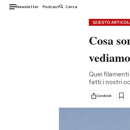
Newsletter
Podcast
Auto
QUESTO ARTICOLO
Cosa son
HOME
Italia
Moda
vediamo
Mondo
Libri
Politica
Consumismi
Quei filamenti
Tecnologia
Storie/Idee
fatti i nostri oc
Internet
Ok Boomer!
Scienza
Media
Condividi
Cultura
Europa
Economia
Altrecose
Sport
Mondiali calcio 2026