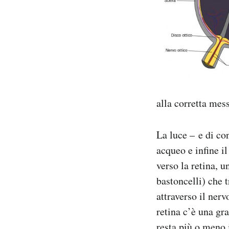
alla corretta mes
La luce – e di co
acqueo e infine il
verso la retina, u
bastoncelli) che 
attraverso il nerv
retina c’è una gr
resta più o meno 