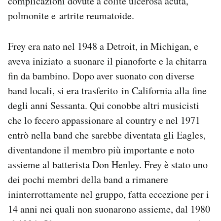
complicazioni dovute a colite ulcerosa acuta,
Notifiche mobile
polmonite e artrite reumatoide.
Regala il Post
Hai bisogno di aiuto?
Frey era nato nel 1948 a Detroit, in Michigan, e
Esci
aveva iniziato a suonare il pianoforte e la chitarra
fin da bambino. Dopo aver suonato con diverse
band locali, si era trasferito in California alla fine
degli anni Sessanta. Qui conobbe altri musicisti
che lo fecero appassionare al country e nel 1971
entrò nella band che sarebbe diventata gli Eagles,
diventandone il membro più importante e noto
assieme al batterista Don Henley. Frey è stato uno
dei pochi membri della band a rimanere
ininterrottamente nel gruppo, fatta eccezione per i
14 anni nei quali non suonarono assieme, dal 1980