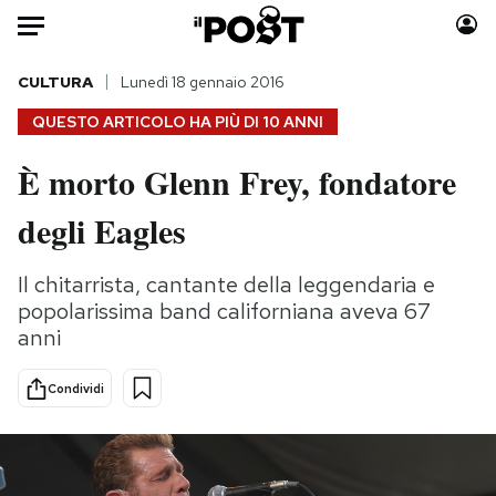
Auto
CULTURA
Lunedì 18 gennaio 2016
QUESTO ARTICOLO HA PIÙ DI
10 ANNI
HOME
È morto Glenn Frey, fondatore
Italia
Moda
degli Eagles
Mondo
Libri
Politica
Consumismi
Il chitarrista, cantante della leggendaria e
Tecnologia
Storie/Idee
popolarissima band californiana aveva 67
Internet
Ok Boomer!
anni
Scienza
Media
Cultura
Europa
Condividi
Economia
Altrecose
Sport
Mondiali calcio 2026