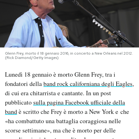
PODCAST
NEWSLETTER
I MIEI PREFERITI
Glenn Frey, morto il 18 gennaio 2016, in concerto a New Orleans nel 2012.
(Rick Diamond/Getty Images)
Lunedì 18 gennaio è morto Glenn Frey, tra i
SHOP
fondatori della
band rock californiana degli Eagles
,
di cui era chitarrista e cantante. In un post
CALENDARIO
pubblicato
sulla pagina Facebook ufficiale della
band
è scritto che Frey è morto a New York e che
AREA PERSONALE
«ha combattuto una battaglia coraggiosa nelle
Area Personale
scorse settimane», ma che è morto per delle
Newsletter