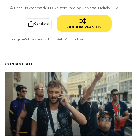
© Peanuts Worldwide LLC/distributed by Universal Uclick/ILPA
PODCAST
Condividi
RANDOM PEANUTS
NEWSLETTER
Leggi un'altra striscia tra le
4457
in archivio
I MIEI PREFERITI
CONSIGLIATI
SHOP
CALENDARIO
AREA PERSONALE
Area Personale
Newsletter