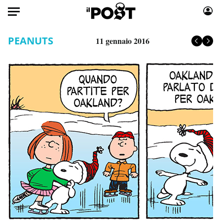
Auto
PEANUTS
11 gennaio 2016
HOME
Italia
Moda
Mondo
Libri
Politica
Consumismi
Tecnologia
Storie/Idee
Internet
Ok Boomer!
Scienza
Media
Cultura
Europa
Economia
Altrecose
Sport
Mondiali calcio 2026