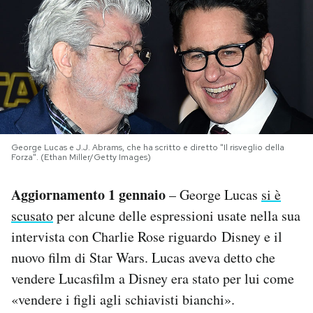
PODCAST
NEWSLETTER
I MIEI PREFERITI
George Lucas e J.J. Abrams, che ha scritto e diretto "Il risveglio della
Forza". (Ethan Miller/Getty Images)
SHOP
Aggiornamento 1 gennaio
– George Lucas
si è
CALENDARIO
scusato
per alcune delle espressioni usate nella sua
intervista con Charlie Rose riguardo Disney e il
nuovo film di Star Wars. Lucas aveva detto che
AREA PERSONALE
vendere Lucasfilm a Disney era stato per lui come
Area Personale
«vendere i figli agli schiavisti bianchi».
Newsletter