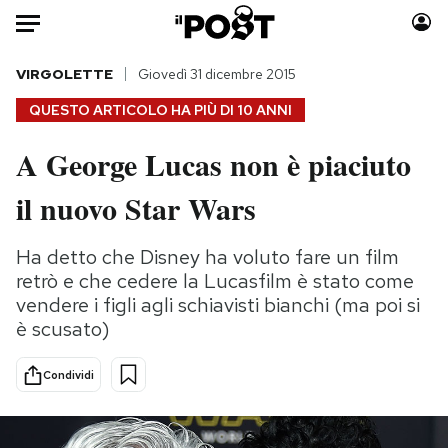
Auto
VIRGOLETTE
Giovedì 31 dicembre 2015
QUESTO ARTICOLO HA PIÙ DI
10 ANNI
HOME
A George Lucas non è piaciuto
Italia
Moda
il nuovo Star Wars
Mondo
Libri
Politica
Consumismi
Ha detto che Disney ha voluto fare un film
Tecnologia
Storie/Idee
retrò e che cedere la Lucasfilm è stato come
Internet
Ok Boomer!
vendere i figli agli schiavisti bianchi (ma poi si
Scienza
Media
è scusato)
Cultura
Europa
Economia
Altrecose
Condividi
Sport
Mondiali calcio 2026