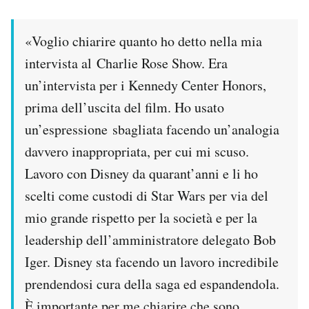
Notifiche mobile
Regala il Post
«Voglio chiarire quanto ho detto nella mia
Hai bisogno di aiuto?
intervista al Charlie Rose Show. Era
Esci
un’intervista per i Kennedy Center Honors,
prima dell’uscita del film. Ho usato
un’espressione sbagliata facendo un’analogia
davvero inappropriata, per cui mi scuso.
Lavoro con Disney da quarant’anni e li ho
scelti come custodi di Star Wars per via del
mio grande rispetto per la società e per la
leadership dell’amministratore delegato Bob
Iger. Disney sta facendo un lavoro incredibile
prendendosi cura della saga ed espandendola.
È importante per me chiarire che sono