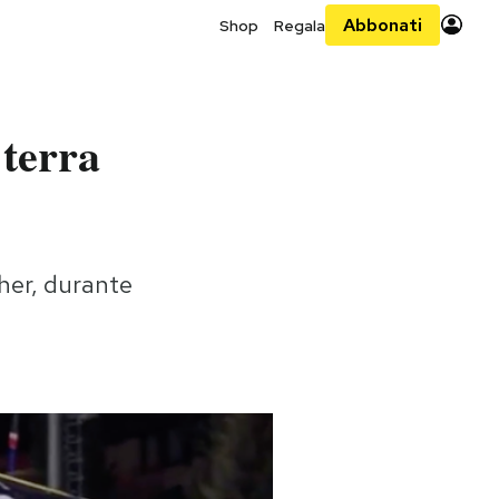
Abbonati
Shop
Regala
 terra
her, durante