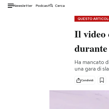
Newsletter
Podcast
Auto
QUESTO ARTICOLO
Il video
HOME
Italia
Moda
durante 
Mondo
Libri
Politica
Consumismi
Ha mancato di 
Tecnologia
Storie/Idee
una gara di sl
Internet
Ok Boomer!
Scienza
Media
Condividi
Cultura
Europa
Economia
Altrecose
Sport
Mondiali calcio 2026