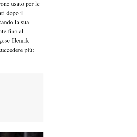
one usato per le
nti dopo il
tando la sua
te fino al
egese Henrik
 succedere più: