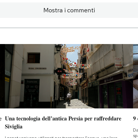
Mostra i commenti
e
Una tecnologia dell’antica Persia per raffreddare
9
Siviglia
Da
sp
I qanat venivano utilizzati per trasportare l'acqua, una loro