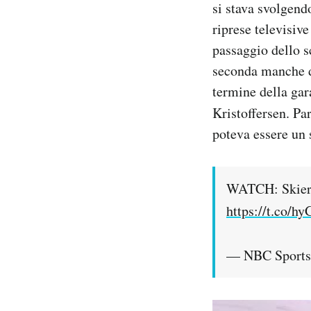
si stava svolgend
Notifiche mobile
riprese televisive
Regala il Post
passaggio dello s
Hai bisogno di aiuto?
Esci
seconda manche di
termine della gara
Kristoffersen. P
poteva essere un 
WATCH: Skier a
https://t.co/
— NBC Sport