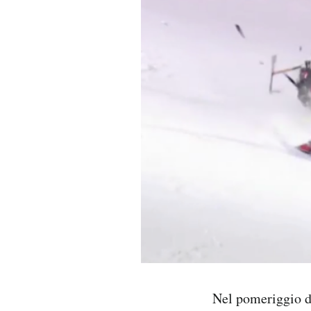
PODCAST
NEWSLETTER
I MIEI PREFERITI
SHOP
CALENDARIO
AREA PERSONALE
Area Personale
Nel pomeriggio d
Newsletter