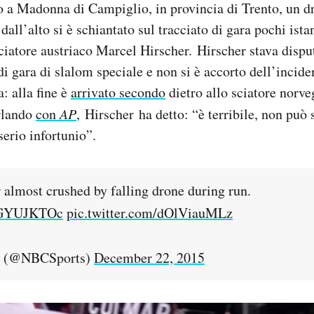
o a Madonna di Campiglio, in provincia di Trento, un dr
 dall’alto si è schiantato sul tracciato di gara pochi ista
ciatore austriaco Marcel Hirscher. Hirscher stava dispu
 gara di slalom speciale e non si è accorto dell’inciden
: alla fine è
arrivato secondo
dietro allo sciatore norv
arlando
con
AP
, Hirscher
ha detto: “è terribile, non può
serio infortunio”.
lmost crushed by falling drone during run.
hyGYUJKTOc
pic.twitter.com/dOlViauMLz
s (@NBCSports)
December 22, 2015