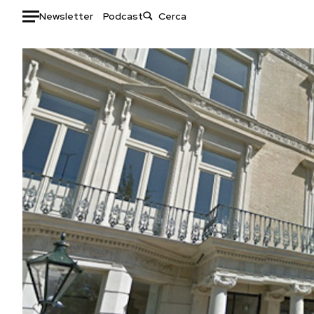
Newsletter
Podcast
Auto
HOME
Italia
Moda
Mondo
Libri
Politica
Consumismi
Tecnologia
Storie/Idee
Internet
Ok Boomer!
Scienza
Media
Cultura
Europa
Economia
Altrecose
Sport
Mondiali calcio 2026