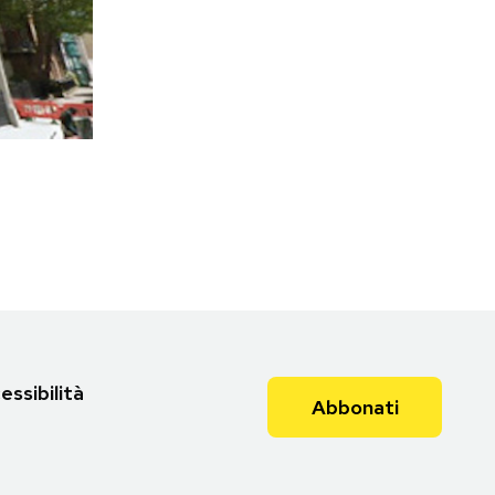
essibilità
Abbonati