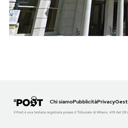
PODCAST
NEWSLETTER
I MIEI PREFERITI
SHOP
CALENDARIO
Chi siamo
Pubblicità
Privacy
Gesti
AREA PERSONALE
Il Post è una testata registrata presso il Tribunale di Milano, 419 del
Area Personale
Newsletter