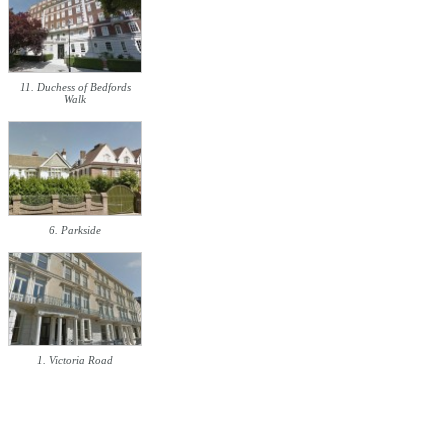
11. Duchess of Bedfords
Walk
6. Parkside
1. Victoria Road