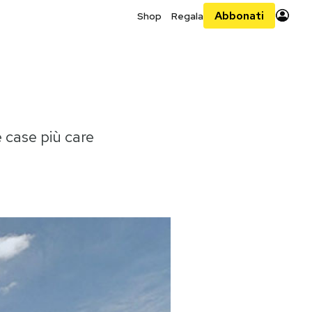
Abbonati
Shop
Regala
e case più care