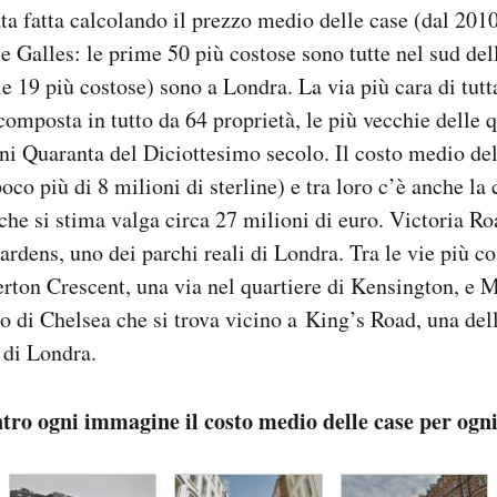
ata fatta calcolando il prezzo medio delle case (dal 201
 e Galles: le prime 50 più costose sono tutte nel sud del
e 19 più costose) sono a Londra. La via più cara di tutta
composta in tutto da 64 proprietà, le più vecchie delle q
nni Quaranta del Diciottesimo secolo. Il costo medio del
oco più di 8 milioni di sterline) e tra loro c’è anche la 
he si stima valga circa 27 milioni di euro. Victoria Roa
rdens, uno dei parchi reali di Londra. Tra le vie più c
rton Crescent, una via nel quartiere di Kensington, e 
to di Chelsea che si trova vicino a King’s Road, una del
 di Londra.
tro ogni immagine il costo medio delle case per ogni