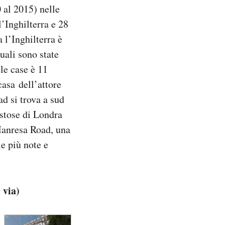
0 al 2015) nelle
l’Inghilterra e 28
 l’Inghilterra è
uali sono state
le case è 11
casa dell’attore
d si trova a sud
ostose di Londra
Manresa Road, una
le più note e
 via)