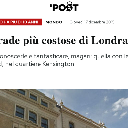
 HA PIÙ DI
10 ANNI
MONDO
Giovedì 17 dicembre 2015
rade più costose di Londra
conoscerle e fantasticare, magari: quella con l
d, nel quartiere Kensington