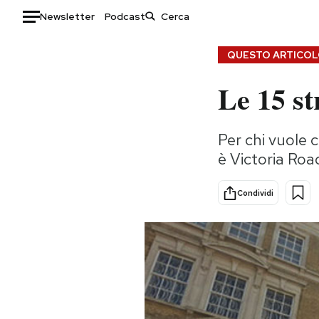
Newsletter
Podcast
Auto
QUESTO ARTICOLO
Le 15 st
HOME
Italia
Moda
Per chi vuole 
Mondo
Libri
è Victoria Roa
Politica
Consumismi
Tecnologia
Storie/Idee
Condividi
Internet
Ok Boomer!
Scienza
Media
Cultura
Europa
Economia
Altrecose
Sport
Mondiali calcio 2026