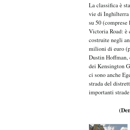
La classifica è st
Notifiche mobile
Regala il Post
vie di Inghilterra
Hai bisogno di aiuto?
su 50 (comprese l
Esci
Victoria Road: è 
costruite negli a
milioni di euro (p
Dustin Hoffman, c
dei Kensington Ga
ci sono anche Ege
strada del distret
importanti strade
(Den