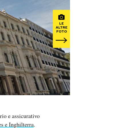
LE
ALTRE
FOTO
io e assicurativo
es e Inghilterra
.