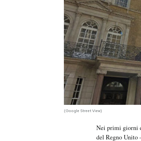
PODCAST
NEWSLETTER
I MIEI PREFERITI
SHOP
CALENDARIO
(Google Street View)
AREA PERSONALE
Nei primi giorni
Area Personale
del Regno Unito –
Newsletter