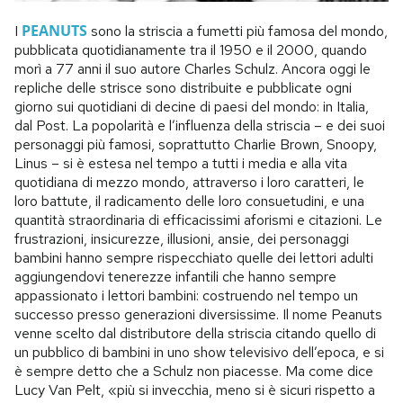
PEANUTS
I
sono la striscia a fumetti più famosa del mondo,
pubblicata quotidianamente tra il 1950 e il 2000, quando
morì a 77 anni il suo autore Charles Schulz. Ancora oggi le
repliche delle strisce sono distribuite e pubblicate ogni
giorno sui quotidiani di decine di paesi del mondo: in Italia,
dal Post. La popolarità e l’influenza della striscia – e dei suoi
personaggi più famosi, soprattutto Charlie Brown, Snoopy,
Linus – si è estesa nel tempo a tutti i media e alla vita
quotidiana di mezzo mondo, attraverso i loro caratteri, le
loro battute, il radicamento delle loro consuetudini, e una
quantità straordinaria di efficacissimi aforismi e citazioni. Le
frustrazioni, insicurezze, illusioni, ansie, dei personaggi
bambini hanno sempre rispecchiato quelle dei lettori adulti
aggiungendovi tenerezze infantili che hanno sempre
appassionato i lettori bambini: costruendo nel tempo un
successo presso generazioni diversissime. Il nome Peanuts
venne scelto dal distributore della striscia citando quello di
un pubblico di bambini in uno show televisivo dell’epoca, e si
è sempre detto che a Schulz non piacesse. Ma come dice
Lucy Van Pelt, «più si invecchia, meno si è sicuri rispetto a