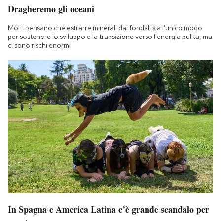
Dragheremo gli oceani
Notifiche mobile
Regala il Post
Molti pensano che estrarre minerali dai fondali sia l'unico modo
Hai bisogno di aiuto?
per sostenere lo sviluppo e la transizione verso l'energia pulita, ma
ci sono rischi enormi
Esci
In Spagna e America Latina c’è grande scandalo per