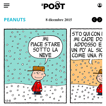
Auto
PEANUTS
8 dicembre 2015
HOME
Italia
Moda
Mondo
Libri
Politica
Consumismi
Tecnologia
Storie/Idee
Internet
Ok Boomer!
Scienza
Media
Cultura
Europa
Economia
Altrecose
Sport
Mondiali calcio 2026