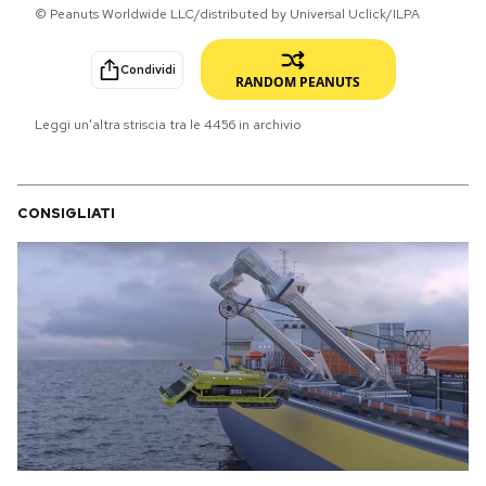
© Peanuts Worldwide LLC/distributed by Universal Uclick/ILPA
PODCAST
Condividi
RANDOM PEANUTS
NEWSLETTER
Leggi un'altra striscia tra le
4456
in archivio
I MIEI PREFERITI
CONSIGLIATI
SHOP
CALENDARIO
AREA PERSONALE
Area Personale
Newsletter