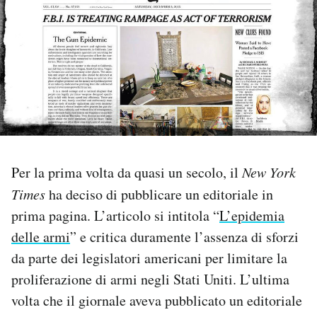
PODCAST
NEWSLETTER
I MIEI PREFERITI
SHOP
Per la prima volta da quasi un secolo, il
New York
Times
ha deciso di pubblicare un editoriale in
prima pagina. L’articolo si intitola “
L’epidemia
CALENDARIO
delle armi
” e critica duramente l’assenza di sforzi
da parte dei legislatori americani per limitare la
AREA PERSONALE
proliferazione di armi negli Stati Uniti. L’ultima
Area Personale
volta che il giornale aveva pubblicato un editoriale
Newsletter