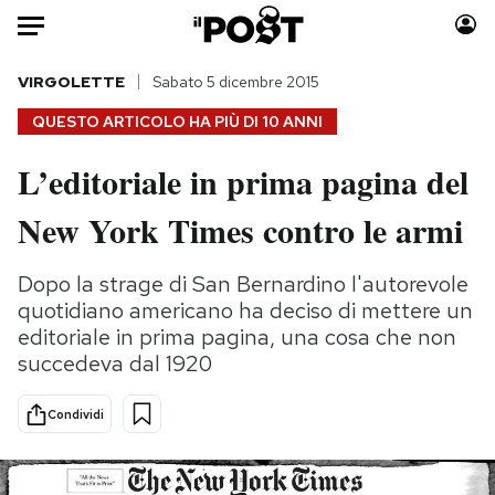
Auto
VIRGOLETTE
Sabato 5 dicembre 2015
QUESTO ARTICOLO HA PIÙ DI
10 ANNI
HOME
L’editoriale in prima pagina del
Italia
Moda
New York Times contro le armi
Mondo
Libri
Politica
Consumismi
Dopo la strage di San Bernardino l'autorevole
Tecnologia
Storie/Idee
quotidiano americano ha deciso di mettere un
Internet
Ok Boomer!
editoriale in prima pagina, una cosa che non
Scienza
Media
succedeva dal 1920
Cultura
Europa
Economia
Altrecose
Condividi
Sport
Mondiali calcio 2026