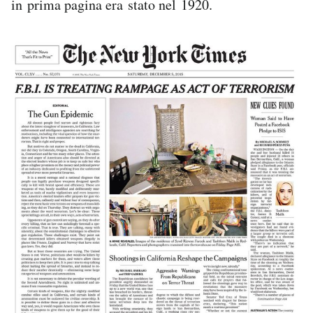
in prima pagina era stato nel 1920.
Notifiche mobile
Regala il Post
Hai bisogno di aiuto?
Esci