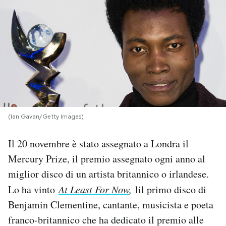
PODCAST
NEWSLETTER
I MIEI PREFERITI
(Ian Gavan/Getty Images)
SHOP
Il 20 novembre è stato assegnato a Londra il
CALENDARIO
Mercury Prize, il premio assegnato ogni anno al
miglior disco di un artista britannico o irlandese.
AREA PERSONALE
Lo ha vinto
At Least For Now
,
lil primo disco di
Benjamin Clementine, cantante, musicista e poeta
Area Personale
franco-britannico che ha dedicato il premio alle
Newsletter