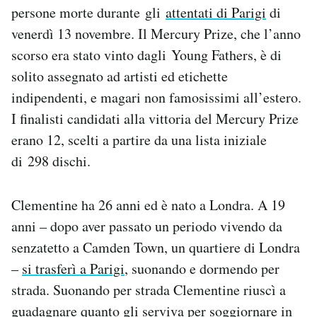
persone morte durante gli
attentati di Parigi
di
Notifiche mobile
Regala il Post
venerdì 13 novembre. Il Mercury Prize, che l’anno
Hai bisogno di aiuto?
scorso era stato vinto dagli Young Fathers, è di
Esci
solito assegnato ad artisti ed etichette
indipendenti, e magari non famosissimi all’estero.
I finalisti candidati alla vittoria del Mercury Prize
erano 12, scelti a partire da una lista iniziale
di 298 dischi.
Clementine ha 26 anni ed è nato a Londra. A 19
anni – dopo aver passato un periodo vivendo da
senzatetto a Camden Town, un quartiere di Londra
–
si trasferì a Parigi
, suonando e dormendo per
strada. Suonando per strada Clementine riuscì a
guadagnare quanto gli serviva per soggiornare in