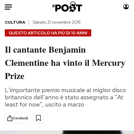
Auto
CULTURA
Sabato 21 novembre 2015
QUESTO ARTICOLO HA PIÙ DI
10 ANNI
HOME
Il cantante Benjamin
Italia
Moda
Clementine ha vinto il Mercury
Mondo
Libri
Politica
Consumismi
Prize
Tecnologia
Storie/Idee
Internet
Ok Boomer!
L'importante premio musicale al miglior disco
Scienza
Media
britannico dell'anno è stato assegnato a "At
Cultura
Europa
least for now", uscito a marzo
Economia
Altrecose
Condividi
Sport
Mondiali calcio 2026