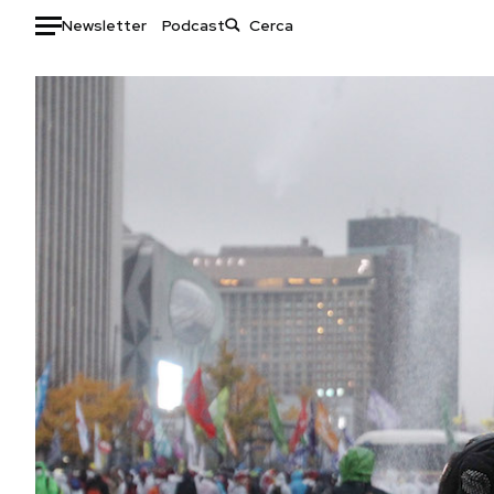
Newsletter
Podcast
Auto
HOME
Italia
Moda
Mondo
Libri
Politica
Consumismi
Tecnologia
Storie/Idee
Internet
Ok Boomer!
Scienza
Media
Cultura
Europa
Economia
Altrecose
Sport
Mondiali calcio 2026