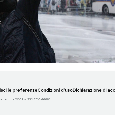
sci le preferenze
Condizioni d'uso
Dichiarazione di acc
 28 settembre 2009 - ISSN 2610-9980