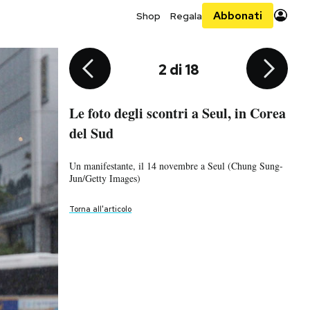
Abbonati
Shop
Regala
14 di 18
10 di 18
16 di 18
17 di 18
18 di 18
12 di 18
13 di 18
15 di 18
11 di 18
4 di 18
6 di 18
7 di 18
8 di 18
9 di 18
2 di 18
3 di 18
5 di 18
1 di 18
Le foto degli scontri a Seul, in Corea
Le foto degli scontri a Seul, in Corea
Le foto degli scontri a Seul, in Corea
Le foto degli scontri a Seul, in Corea
Le foto degli scontri a Seul, in Corea
Le foto degli scontri a Seul, in Corea
Le foto degli scontri a Seul, in Corea
Le foto degli scontri a Seul, in Corea
Le foto degli scontri a Seul, in Corea
Le foto degli scontri a Seul, in Corea
Le foto degli scontri a Seul, in Corea
Le foto degli scontri a Seul, in Corea
Le foto degli scontri a Seul, in Corea
Le foto degli scontri a Seul, in Corea
Le foto degli scontri a Seul, in Corea
Le foto degli scontri a Seul, in Corea
Le foto degli scontri a Seul, in Corea
Le foto degli scontri a Seul, in Corea
del Sud
del Sud
del Sud
del Sud
del Sud
del Sud
del Sud
del Sud
del Sud
del Sud
del Sud
del Sud
del Sud
del Sud
del Sud
del Sud
del Sud
del Sud
Gli idranti della polizia contro i manifestanti, il 14
Un manifestante, il 14 novembre a Seul (Chung Sung-
Gli idranti della polizia contri i manifestanti, il 14
I manifestanti, il 14 novembre a Seul (JUNG YEON-
Polizia e manifestanti, il 14 novembre a Seul (ED
Polizia e manifestanti, il 14 novembre a Seul (JUNG
Un momento degli scontri, il 14 novembre a Seul
I manifestanti, il 14 novembre a Seul (JUNG YEON-
Due manifestanti, il 14 novembre a Seul (Chung Sung-
Un momento degli scontri, il 14 novembre a Seul
Un momento degli scontri, il 14 novembre a Seul
Polizia e manifestanti, il 14 novembre a Seul (JUNG
Un manifestante, il 14 novembre a Seul (Chung Sung-
Due manifestanti, il 14 novembre a Seul (Chung Sung-
Gli idranti della polizia contri i manifestanti, il 14
Un momento degli scontri, il 14 novembre a Seul
Polizia e manifestanti, il 14 novembre a Seul (ED
Polizia e manifestanti, il 14 novembre a Seul (ED
novembre a Seul (JUNG YEON-JE/AFP/Getty Images)
Jun/Getty Images)
novembre a Seul (JUNG YEON-JE/AFP/Getty Images)
JE/AFP/Getty Images)
JONES/AFP/Getty Images)
YEON-JE/AFP/Getty Images)
(Chung Sung-Jun/Getty Images)
JE/AFP/Getty Images)
Jun/Getty Images)
(Chung Sung-Jun/Getty Images)
(Chung Sung-Jun/Getty Images)
YEON-JE/AFP/Getty Images)
Jun/Getty Images)
Jun/Getty Images (ED JONES/AFP/Getty Images)
novembre a Seul (JUNG YEON-JE/AFP/Getty Images)
(Chung Sung-Jun/Getty Images)
JONES/AFP/Getty Images)
JONES/AFP/Getty Images)
Torna all'articolo
Torna all'articolo
Torna all'articolo
Torna all'articolo
Torna all'articolo
Torna all'articolo
Torna all'articolo
Torna all'articolo
Torna all'articolo
Torna all'articolo
Torna all'articolo
Torna all'articolo
Torna all'articolo
Torna all'articolo
Torna all'articolo
Torna all'articolo
Torna all'articolo
Torna all'articolo