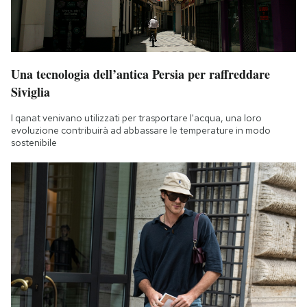
Una tecnologia dell’antica Persia per raffreddare
Siviglia
I qanat venivano utilizzati per trasportare l'acqua, una loro
evoluzione contribuirà ad abbassare le temperature in modo
sostenibile