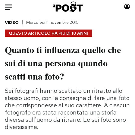
Auto
VIDEO
Mercoledì 11 novembre 2015
QUESTO ARTICOLO HA PIÙ DI
10 ANNI
HOME
Quanto ti influenza quello che
Italia
Moda
sai di una persona quando
Mondo
Libri
Politica
Consumismi
scatti una foto?
Tecnologia
Storie/Idee
Internet
Ok Boomer!
Sei fotografi hanno scattato un ritratto allo
Scienza
Media
stesso uomo, con la consegna di fare una foto
Cultura
Europa
che corrispondesse al suo carattere. A ciascun
fotografo era stata raccontata una storia
Economia
Altrecose
diversa sull'uomo da ritrarre. Le sei foto sono
Sport
Mondiali calcio 2026
diversissime.