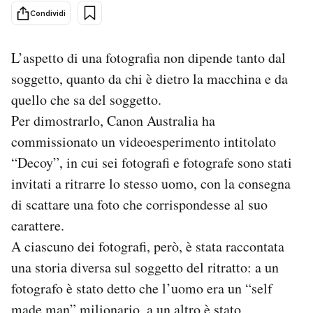
Condividi
PODCAST
L’aspetto di una fotografia non dipende tanto dal
NEWSLETTER
soggetto, quanto da chi è dietro la macchina e da
quello che sa del soggetto.
Per dimostrarlo, Canon Australia ha
I MIEI PREFERITI
commissionato un videoesperimento intitolato
“Decoy”, in cui sei fotografi e fotografe sono stati
SHOP
invitati a ritrarre lo stesso uomo, con la consegna
di scattare una foto che corrispondesse al suo
CALENDARIO
carattere.
A ciascuno dei fotografi, però, è stata raccontata
AREA PERSONALE
una storia diversa sul soggetto del ritratto: a un
fotografo è stato detto che l’uomo era un “self
Area Personale
Newsletter
made man” milionario, a un altro è stato