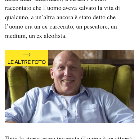
Notifiche mobile
raccontato che l’uomo aveva salvato la vita di
Regala il Post
qualcuno, a un’altra ancora è stato detto che
Hai bisogno di aiuto?
l’uomo era un ex-carcerato, un pescatore, un
Esci
medium, un ex alcolista.
Tutte le storie erano inventate (l’uomo è un attore),