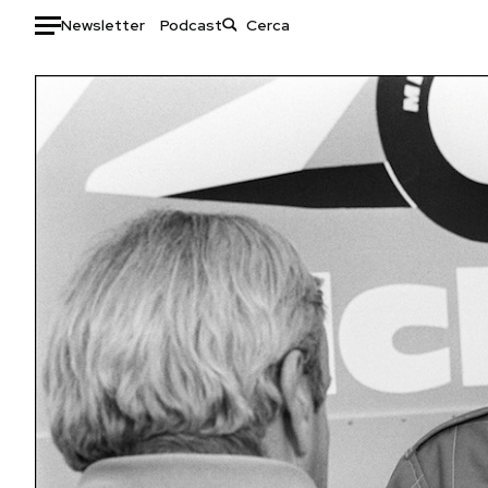
Newsletter
Podcast
Auto
HOME
Italia
Moda
Mondo
Libri
Politica
Consumismi
Tecnologia
Storie/Idee
Internet
Ok Boomer!
Scienza
Media
Cultura
Europa
Economia
Altrecose
Sport
Mondiali calcio 2026