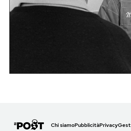
PODCAST
NEWSLETTER
I MIEI PREFERITI
SHOP
CALENDARIO
AREA PERSONALE
Area Personale
Chi siamo
Pubblicità
Privacy
Gesti
Newsletter