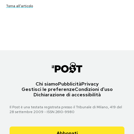
Torna all'articolo
Torna all'articolo
Torna all'articolo
Notifiche mobile
Torna all'articolo
Torna all'articolo
Torna all'articolo
Torna all'articolo
Torna all'articolo
Le prime pagine di martedì 13 ottobre 2015
Regala il Post
Torna all'articolo
Hai bisogno di aiuto?
Torna all'articolo
Esci
Torna all'articolo
Chi siamo
Pubblicità
Privacy
Gestisci le preferenze
Condizioni d'uso
Dichiarazione di accessibilità
Il Post è una testata registrata presso il Tribunale di Milano, 419 del
28 settembre 2009 - ISSN 2610-9980
Abbonati