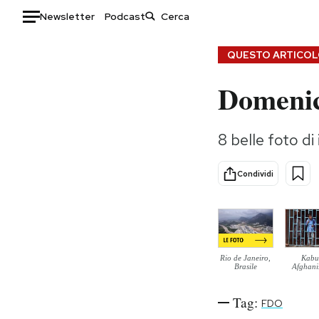
Newsletter
Podcast
Auto
QUESTO ARTICOLO
Domenic
HOME
Italia
Moda
8 belle foto di 
Mondo
Libri
Politica
Consumismi
Condividi
Tecnologia
Storie/Idee
Internet
Ok Boomer!
Scienza
Media
Cultura
Europa
Rio de Janeiro,
Kabu
Economia
Altrecose
Brasile
Afghani
Sport
Mondiali calcio 2026
Tag:
FDO