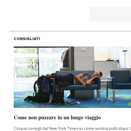
PODCAST
NEWSLETTER
CONSIGLIATI
I MIEI PREFERITI
SHOP
CALENDARIO
AREA PERSONALE
Come non puzzare in un lungo viaggio
Area Personale
Newsletter
Cinque consigli dal New York Times su come sentirsi puliti dopo 1