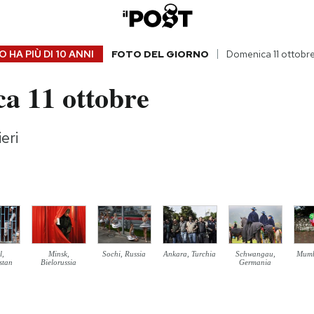
 HA PIÙ DI
10 ANNI
FOTO DEL GIORNO
Domenica 11 ottobr
a 11 ottobre
ieri
l,
Minsk,
Sochi, Russia
Ankara, Turchia
Schwangau,
Mumb
stan
Bielorussia
Germania