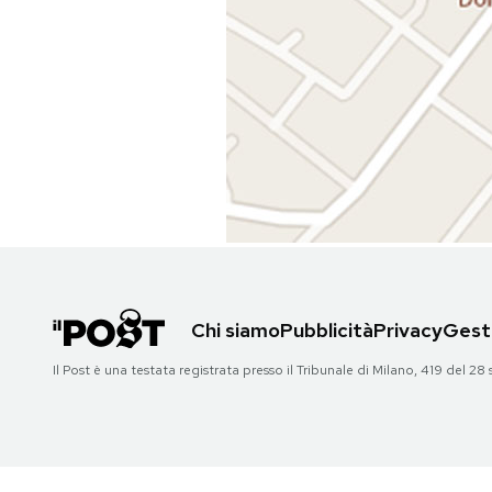
PODCAST
NEWSLETTER
I MIEI PREFERITI
SHOP
Chi siamo
Pubblicità
Privacy
Gesti
CALENDARIO
Il Post è una testata registrata presso il Tribunale di Milano, 419 del
AREA PERSONALE
Area Personale
Newsletter