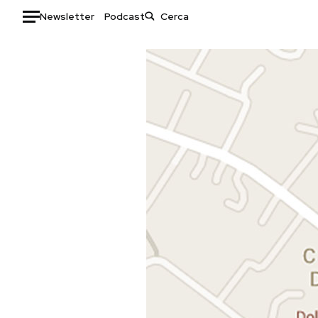
Newsletter
Podcast
Auto
HOME
Italia
Moda
Mondo
Libri
Politica
Consumismi
Tecnologia
Storie/Idee
Internet
Ok Boomer!
Scienza
Media
Cultura
Europa
Economia
Altrecose
Sport
Mondiali calcio 2026