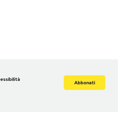
essibilità
Abbonati