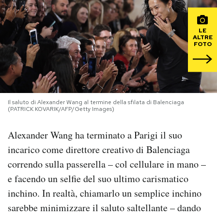
PODCAST
LE
ALTRE
FOTO
NEWSLETTER
I MIEI PREFERITI
Il saluto di Alexander Wang al termine della sfilata di Balenciaga
(PATRICK KOVARIK/AFP/Getty Images)
SHOP
Alexander Wang ha terminato a Parigi il suo
CALENDARIO
incarico come direttore creativo di Balenciaga
correndo sulla passerella – col cellulare in mano –
e facendo un selfie del suo ultimo carismatico
AREA PERSONALE
inchino. In realtà, chiamarlo un semplice inchino
Area Personale
sarebbe minimizzare il saluto saltellante – dando
Newsletter