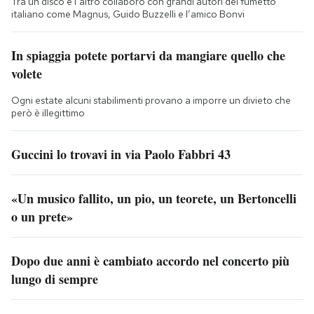
Tra un disco e l’altro collaborò con grandi autori del fumetto
italiano come Magnus, Guido Buzzelli e l’amico Bonvi
In spiaggia potete portarvi da mangiare quello che
volete
Ogni estate alcuni stabilimenti provano a imporre un divieto che
però è illegittimo
Guccini lo trovavi in via Paolo Fabbri 43
«Un musico fallito, un pio, un teorete, un Bertoncelli
o un prete»
Dopo due anni è cambiato accordo nel concerto più
lungo di sempre