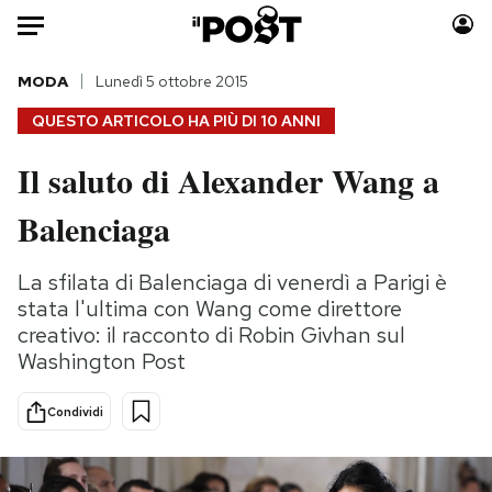
Auto
MODA
Lunedì 5 ottobre 2015
QUESTO ARTICOLO HA PIÙ DI
10 ANNI
HOME
Il saluto di Alexander Wang a
Italia
Moda
Balenciaga
Mondo
Libri
Politica
Consumismi
La sfilata di Balenciaga di venerdì a Parigi è
Tecnologia
Storie/Idee
stata l'ultima con Wang come direttore
Internet
Ok Boomer!
creativo: il racconto di Robin Givhan sul
Scienza
Media
Washington Post
Cultura
Europa
Economia
Altrecose
Condividi
Sport
Mondiali calcio 2026