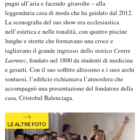
pugni all’aria e facendo giravolte – alla
Notifiche mobile
leggendaria casa di moda che ha guidato dal 2012.
Regala il Post
La scenografia del suo show era ecclesiastica
Hai bisogno di aiuto?
Esci
nell’estetica e nelle tonalità, con quattro piscine
lunghe e strette che formavano una croce e
tagliavano il grande ingresso dello storico
Centre
Laennec
, fondato nel 1800 da studenti di medicina
e gesuiti. Con il suo soffitto altissimo e i suoi archi
sontuosi, l’edificio richiamava l’atmosfera che
accompagnò una presentazione del fondatore della
casa, Cristobal Balenciaga.