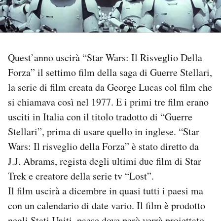
PODCAST
NEWSLETTER
Quest’anno uscirà “Star Wars: Il Risveglio Della
Forza” il settimo film della saga di Guerre Stellari,
I MIEI PREFERITI
la serie di film creata da George Lucas col film che
si chiamava così nel 1977. E i primi tre film erano
usciti in Italia con il titolo tradotto di “Guerre
SHOP
Stellari”, prima di usare quello in inglese. “Star
Wars: Il risveglio della Forza” è stato diretto da
CALENDARIO
J.J. Abrams, regista degli ultimi due film di Star
Trek e creatore della serie tv “Lost”.
AREA PERSONALE
Il film uscirà a dicembre in quasi tutti i paesi ma
Area Personale
con un calendario di date vario. Il film è prodotto
Newsletter
negli Stati Uniti, paese dove però verrà proiettato