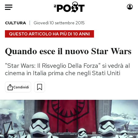
Auto
CULTURA
Giovedì 10 settembre 2015
QUESTO ARTICOLO HA PIÙ DI
10 ANNI
HOME
Quando esce il nuovo Star Wars
Italia
Moda
Mondo
Libri
"Star Wars: Il Risveglio Della Forza" si vedrà al
Politica
Consumismi
cinema in Italia prima che negli Stati Uniti
Tecnologia
Storie/Idee
Internet
Ok Boomer!
Condividi
Scienza
Media
Cultura
Europa
Economia
Altrecose
Sport
Mondiali calcio 2026