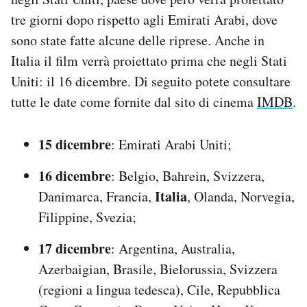
Notifiche mobile
tre giorni dopo rispetto agli Emirati Arabi, dove
Regala il Post
sono state fatte alcune delle riprese. Anche in
Hai bisogno di aiuto?
Italia il film verrà proiettato prima che negli Stati
Esci
Uniti: il 16 dicembre. Di seguito potete consultare
tutte le date come fornite dal sito di cinema
IMDB
.
15 dicembre
: Emirati Arabi Uniti;
16 dicembre
: Belgio, Bahrein, Svizzera,
Italia
Danimarca, Francia,
, Olanda, Norvegia,
Filippine, Svezia;
17 dicembre
: Argentina, Australia,
Azerbaigian, Brasile, Bielorussia, Svizzera
(regioni a lingua tedesca), Cile, Repubblica