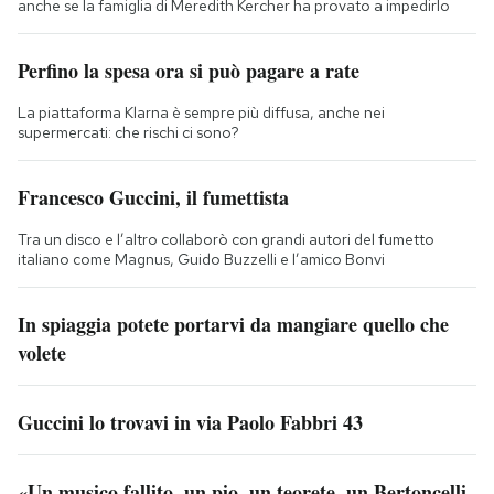
anche se la famiglia di Meredith Kercher ha provato a impedirlo
Perfino la spesa ora si può pagare a rate
La piattaforma Klarna è sempre più diffusa, anche nei
supermercati: che rischi ci sono?
Francesco Guccini, il fumettista
Tra un disco e l’altro collaborò con grandi autori del fumetto
italiano come Magnus, Guido Buzzelli e l’amico Bonvi
In spiaggia potete portarvi da mangiare quello che
volete
Guccini lo trovavi in via Paolo Fabbri 43
«Un musico fallito, un pio, un teorete, un Bertoncelli