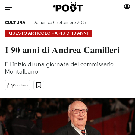
Auto
CULTURA
Domenica 6 settembre 2015
QUESTO ARTICOLO HA PIÙ DI
10 ANNI
HOME
I 90 anni di Andrea Camilleri
Italia
Moda
Mondo
Libri
E l'inizio di una giornata del commissario
Politica
Consumismi
Montalbano
Tecnologia
Storie/Idee
Internet
Ok Boomer!
Condividi
Scienza
Media
Cultura
Europa
Economia
Altrecose
Sport
Mondiali calcio 2026