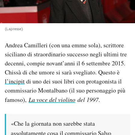
PODCAST
(Lapresse)
NEWSLETTER
Andrea Camilleri (con una emme sola), scrittore
I MIEI PREFERITI
siciliano di straordinario successo negli ultimi tre
decenni, compie novant’anni il 6 settembre 2015.
Chissà di che umore si sarà svegliato. Questo è
SHOP
l’incipit
di uno dei suoi libri con protagonista il
commissario Montalbano (il suo personaggio più
CALENDARIO
famoso),
La voce del violino
del 1997
.
AREA PERSONALE
«Che la giornata non sarebbe stata
Area Personale
assolutamente cosa il commissario Salvo
Newsletter