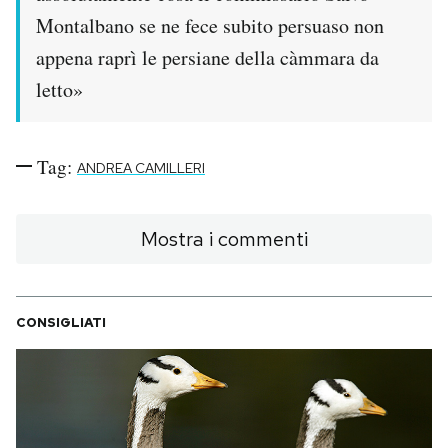
Notifiche mobile
Montalbano se ne fece subito persuaso non
Regala il Post
appena raprì le persiane della càmmara da
Hai bisogno di aiuto?
letto»
Esci
Tag:
ANDREA CAMILLERI
Mostra i commenti
CONSIGLIATI