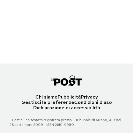
Torna all'articolo
(Wikimedia)
Chi era Duke Kahanamoku, che rese il surf
Notifiche mobile
Torna all'articolo
Torna all'articolo
Regala il Post
famoso in tutto il mondo
Torna all'articolo
Hai bisogno di aiuto?
Esci
Duke Kahanamoku nel giorno del suo 76esimo compleanno nel 1966
(AP Photo)
Torna all'articolo
Chi siamo
Pubblicità
Privacy
Gestisci le preferenze
Condizioni d'uso
Dichiarazione di accessibilità
Il Post è una testata registrata presso il Tribunale di Milano, 419 del
28 settembre 2009 - ISSN 2610-9980