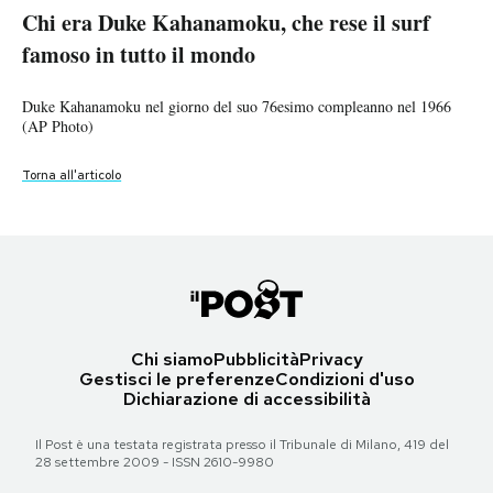
Torna all'articolo
(Wikimedia)
Chi era Duke Kahanamoku, che rese il surf
Notifiche mobile
Torna all'articolo
Torna all'articolo
Regala il Post
famoso in tutto il mondo
Torna all'articolo
Hai bisogno di aiuto?
Esci
Duke Kahanamoku nel giorno del suo 76esimo compleanno nel 1966
(AP Photo)
Torna all'articolo
Chi siamo
Pubblicità
Privacy
Gestisci le preferenze
Condizioni d'uso
Dichiarazione di accessibilità
Il Post è una testata registrata presso il Tribunale di Milano, 419 del
28 settembre 2009 - ISSN 2610-9980