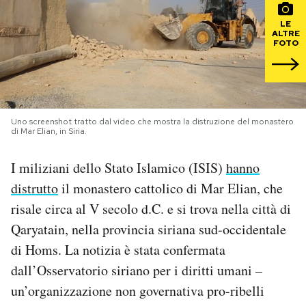
LE
PODCAST
ALTRE
FOTO
NEWSLETTER
I MIEI PREFERITI
Uno screenshot tratto dal video che mostra la distruzione del monastero
di Mar Elian, in Siria.
SHOP
I miliziani dello Stato Islamico (ISIS)
hanno
distrutto
il monastero cattolico di Mar Elian, che
risale circa al V secolo d.C. e si trova nella città di
CALENDARIO
Qaryatain, nella provincia siriana sud-occidentale
di Homs. La notizia è stata confermata
AREA PERSONALE
dall’Osservatorio siriano per i diritti umani –
Area Personale
un’organizzazione non governativa pro-ribelli
Newsletter