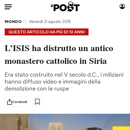
Auto
MONDO
Venerdì 21 agosto 2015
QUESTO ARTICOLO HA PIÙ DI
10 ANNI
HOME
L’ISIS ha distrutto un antico
Italia
Moda
monastero cattolico in Siria
Mondo
Libri
Politica
Consumismi
Era stato costruito nel V secolo d.C., i miliziani
Tecnologia
Storie/Idee
hanno diffuso video e immagini della
Internet
Ok Boomer!
demolizione con le ruspe
Scienza
Media
Cultura
Europa
Condividi
Economia
Altrecose
Sport
Mondiali calcio 2026