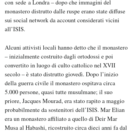
con sede a Londra – dopo che immagini del
Notifiche mobile
monastero distrutto dalle ruspe erano state diffuse
Regala il Post
sui social network da account considerati vicini
Hai bisogno di aiuto?
all’ISIS.
Esci
Alcuni attivisti locali hanno detto che il monastero
– inizialmente costruito dagli ortodossi e poi
convertito in luogo di culto cattolico nel XVII
secolo – è stato distrutto giovedì. Dopo l’inizio
della guerra civile il monastero ospitava circa
5.000 persone, quasi tutte musulmane; il suo
priore, Jacques Mourad, era stato rapito a maggio
probabilmente da sostenitori dell’ISIS. Mar Elian
era un monastero affiliato a quello di Deir Mar
Musa al Habashi, ricostruito circa dieci anni fa dal