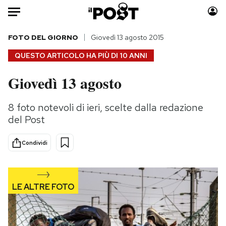
Auto
FOTO DEL GIORNO
Giovedì 13 agosto 2015
QUESTO ARTICOLO HA PIÙ DI
10 ANNI
HOME
Giovedì 13 agosto
Italia
Moda
Mondo
Libri
8 foto notevoli di ieri, scelte dalla redazione
Politica
Consumismi
del Post
Tecnologia
Storie/Idee
Internet
Ok Boomer!
Condividi
Scienza
Media
Cultura
Europa
Economia
Altrecose
Sport
Mondiali calcio 2026