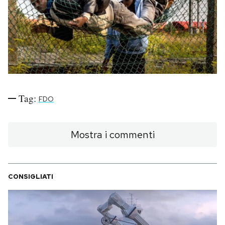
PODCAST
NEWSLETTER
I MIEI PREFERITI
Tag:
FDO
SHOP
Mostra i commenti
CALENDARIO
CONSIGLIATI
AREA PERSONALE
Area Personale
Newsletter