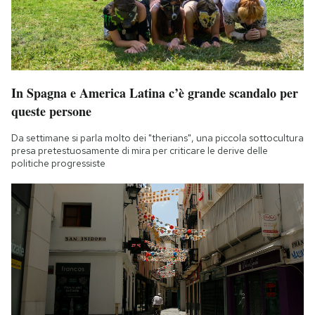
In Spagna e America Latina c’è grande scandalo per
queste persone
Da settimane si parla molto dei "therians", una piccola sottocultura
presa pretestuosamente di mira per criticare le derive delle
politiche progressiste