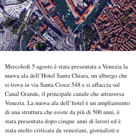
PODCAST
NEWSLETTER
I MIEI PREFERITI
Mercoledì 5 agosto è stata presentata a Venezia la
SHOP
nuova ala dell’Hotel Santa Chiara, un albergo che
si trova in via Santa Croce 548 e si affaccia sul
CALENDARIO
Canal Grande, il principale canale che attraversa
Venezia. La nuova ala dell’hotel è un ampliamento
di una struttura che esiste da più di 500 anni, è
AREA PERSONALE
stata presentata dopo cinque anni di lavori ed è
Area Personale
stata molto criticata da veneziani, giornalisti e
Newsletter