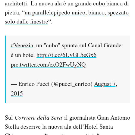
architetti. La nuova ala è un grande cubo bianco di
Notifiche mobile
pietra, “
un parallelepipedo unico, bianco, spezzato
Regala il Post
solo dalle finestre
“.
Hai bisogno di aiuto?
Esci
#Venezia
, un "cubo" spunta sul Canal Grande:
è un hotel
http://t.co/6UvGL5eGx6
pic.twitter.com/exO2FwUyNQ
— Enrico Pucci (@pucci_enrico)
August 7,
2015
Sul
Corriere della Sera
il giornalista Gian Antonio
Stella descrive la nuova ala dell’Hotel Santa