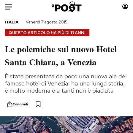
Auto
ITALIA
Venerdì 7 agosto 2015
QUESTO ARTICOLO HA PIÙ DI
11 ANNI
HOME
Le polemiche sul nuovo Hotel
Italia
Moda
Santa Chiara, a Venezia
Mondo
Libri
Politica
Consumismi
È stata presentata da poco una nuova ala del
Tecnologia
Storie/Idee
famoso hotel di Venezia: ha una lunga storia,
Internet
Ok Boomer!
è molto moderna e a tanti non è piaciuta
Scienza
Media
Cultura
Europa
Condividi
Economia
Altrecose
Sport
Mondiali calcio 2026