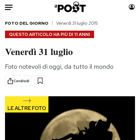
Auto
FOTO DEL GIORNO
Venerdì 31 luglio 2015
QUESTO ARTICOLO HA PIÙ DI
11 ANNI
HOME
Venerdì 31 luglio
Italia
Moda
Mondo
Libri
Foto notevoli di oggi, da tutto il mondo
Politica
Consumismi
Tecnologia
Storie/Idee
Condividi
Internet
Ok Boomer!
Scienza
Media
Cultura
Europa
Economia
Altrecose
Sport
Mondiali calcio 2026