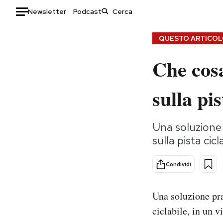
Newsletter
Podcast
Auto
QUESTO ARTICOLO
Che cosa
HOME
Italia
Moda
sulla pis
Mondo
Libri
Politica
Consumismi
Una soluzione 
Tecnologia
Storie/Idee
sulla pista cic
Internet
Ok Boomer!
Scienza
Media
Condividi
Cultura
Europa
Economia
Altrecose
Una soluzione pra
Sport
Mondiali calcio 2026
ciclabile, in un 