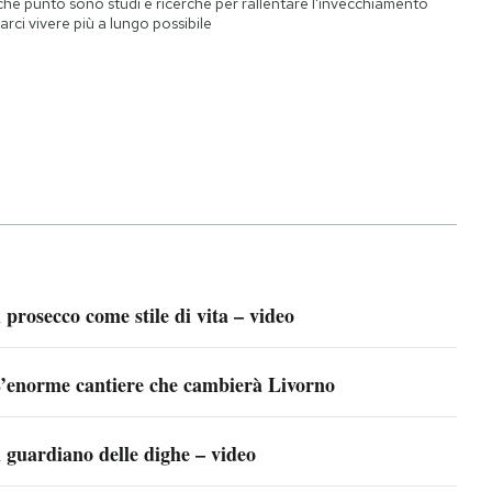
che punto sono studi e ricerche per rallentare l'invecchiamento
farci vivere più a lungo possibile
l prosecco come stile di vita – video
’enorme cantiere che cambierà Livorno
l guardiano delle dighe – video