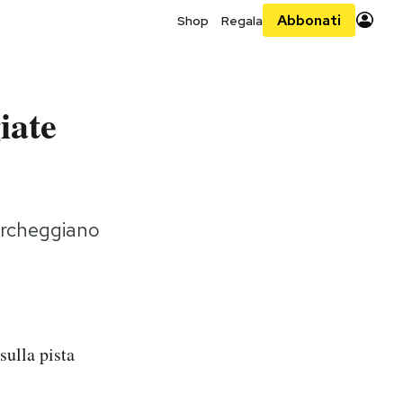
Abbonati
Shop
Regala
iate
parcheggiano
sulla pista