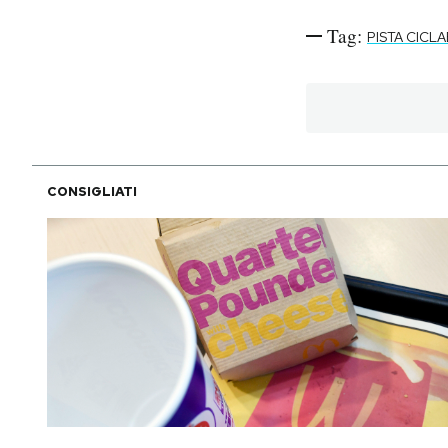
Tag:
PISTA CICLA
PODCAST
NEWSLETTER
I MIEI PREFERITI
CONSIGLIATI
SHOP
CALENDARIO
AREA PERSONALE
Area Personale
Newsletter