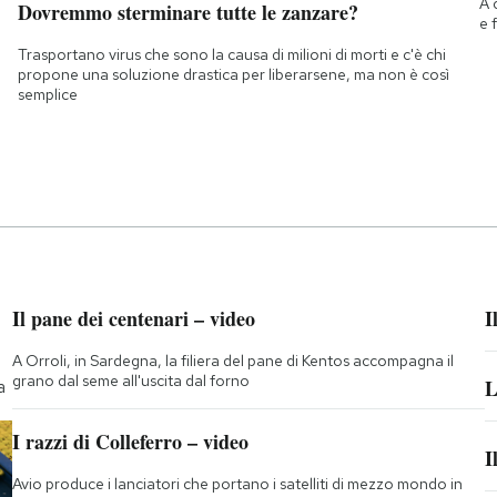
A 
Dovremmo sterminare tutte le zanzare?
e 
Trasportano virus che sono la causa di milioni di morti e c'è chi
propone una soluzione drastica per liberarsene, ma non è così
semplice
Il pane dei centenari – video
I
A Orroli, in Sardegna, la filiera del pane di Kentos accompagna il
grano dal seme all'uscita dal forno
L
a
I razzi di Colleferro – video
I
Avio produce i lanciatori che portano i satelliti di mezzo mondo in