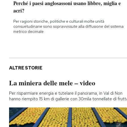
Perché i paesi anglosassoni usano libbre, miglia e
Notifiche mobile
acri?
Regala il Post
Hai bisogno di aiuto?
Per ragioni storiche, politiche e culturali molte unità
consuetudinarie sono sopravvissute alla diffusione del sistema
Esci
metrico decimale
ALTRE STORIE
La miniera delle mele – video
Per risparmiare energia e tutelare il panorama, in Val di Non
hanno riempito 15 km di gallerie con 30mila tonnellate di frutt