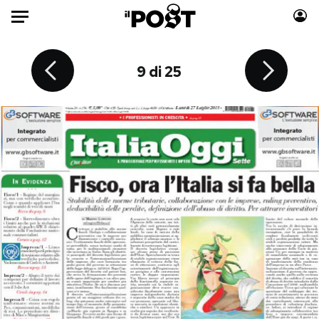
Auto
24 di 25
20 di 25
22 di 25
23 di 25
25 di 25
14 di 25
10 di 25
16 di 25
17 di 25
18 di 25
19 di 25
12 di 25
13 di 25
15 di 25
21 di 25
11 di 25
4 di 25
6 di 25
7 di 25
8 di 25
9 di 25
2 di 25
3 di 25
5 di 25
1 di 25
HOME
Italia
Moda
Mondo
Libri
Politica
Consumismi
Tecnologia
Storie/Idee
Internet
Ok Boomer!
Scienza
Media
Cultura
Europa
Economia
Altrecose
Sport
Mondiali calcio 2026