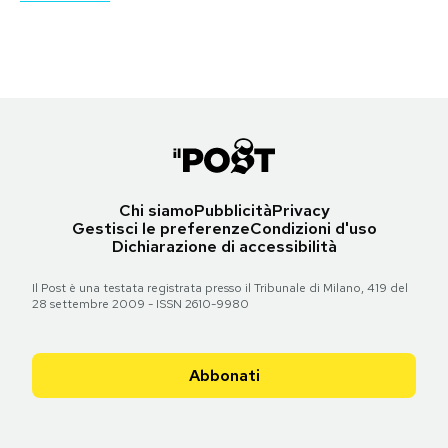
Torna all'articolo
Torna all'articolo
Torna all'articolo
Torna all'articolo
Notifiche mobile
Torna all'articolo
Torna all'articolo
Torna all'articolo
Torna all'articolo
Torna all'articolo
Torna all'articolo
Regala il Post
Torna all'articolo
Hai bisogno di aiuto?
Esci
Chi siamo
Pubblicità
Privacy
Gestisci le preferenze
Condizioni d'uso
Dichiarazione di accessibilità
Il Post è una testata registrata presso il Tribunale di Milano, 419 del
28 settembre 2009 - ISSN 2610-9980
Abbonati