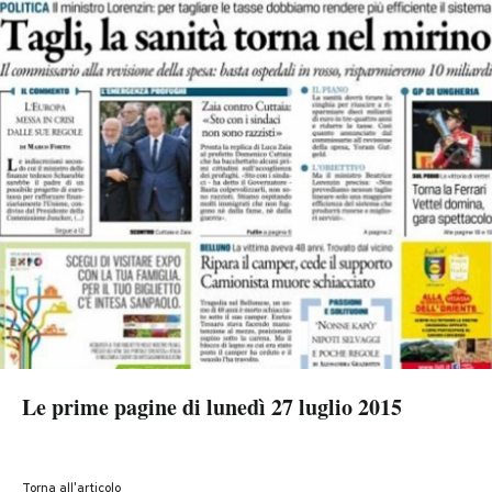
PODCAST
NEWSLETTER
I MIEI PREFERITI
SHOP
CALENDARIO
Le prime pagine di lunedì 27 luglio 2015
Le prime pagine di lunedì 27 luglio 2015
Le prime pagine di lunedì 27 luglio 2015
Le prime pagine di lunedì 27 luglio 2015
Le prime pagine di lunedì 27 luglio 2015
Le prime pagine di lunedì 27 luglio 2015
Le prime pagine di lunedì 27 luglio 2015
Le prime pagine di lunedì 27 luglio 2015
Le prime pagine di lunedì 27 luglio 2015
Le prime pagine di lunedì 27 luglio 2015
Le prime pagine di lunedì 27 luglio 2015
Le prime pagine di lunedì 27 luglio 2015
Le prime pagine di lunedì 27 luglio 2015
Le prime pagine di lunedì 27 luglio 2015
AREA PERSONALE
Le prime pagine di lunedì 27 luglio 2015
Le prime pagine di lunedì 27 luglio 2015
Le prime pagine di lunedì 27 luglio 2015
Le prime pagine di lunedì 27 luglio 2015
Le prime pagine di lunedì 27 luglio 2015
Le prime pagine di lunedì 27 luglio 2015
Le prime pagine di lunedì 27 luglio 2015
Le prime pagine di lunedì 27 luglio 2015
Le prime pagine di lunedì 27 luglio 2015
Le prime pagine di lunedì 27 luglio 2015
Area Personale
Le prime pagine di lunedì 27 luglio 2015
Torna all'articolo
Torna all'articolo
Torna all'articolo
Torna all'articolo
Torna all'articolo
Torna all'articolo
Torna all'articolo
Torna all'articolo
Newsletter
Torna all'articolo
Torna all'articolo
Torna all'articolo
Torna all'articolo
Torna all'articolo
Torna all'articolo