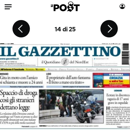
Auto
24 di 25
20 di 25
22 di 25
23 di 25
25 di 25
14 di 25
10 di 25
16 di 25
17 di 25
18 di 25
19 di 25
12 di 25
13 di 25
15 di 25
21 di 25
11 di 25
4 di 25
6 di 25
7 di 25
8 di 25
9 di 25
2 di 25
3 di 25
5 di 25
1 di 25
HOME
Italia
Moda
Mondo
Libri
Politica
Consumismi
Tecnologia
Storie/Idee
Internet
Ok Boomer!
Scienza
Media
Cultura
Europa
Economia
Altrecose
Sport
Mondiali calcio 2026