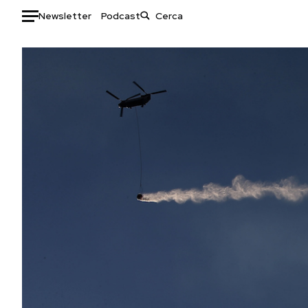
Newsletter
Podcast
Auto
HOME
Italia
Moda
Mondo
Libri
Politica
Consumismi
Tecnologia
Storie/Idee
Internet
Ok Boomer!
Scienza
Media
Cultura
Europa
Economia
Altrecose
Sport
Mondiali calcio 2026