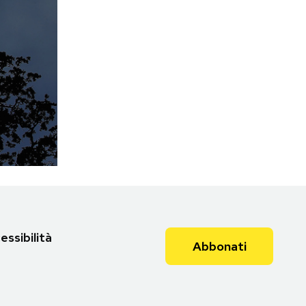
essibilità
Abbonati