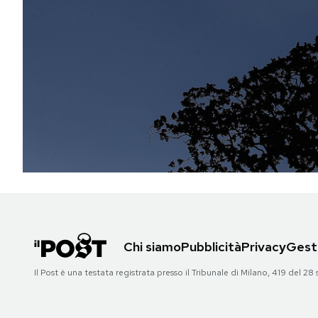
PODCAST
NEWSLETTER
I MIEI PREFERITI
SHOP
CALENDARIO
Chi siamo
Pubblicità
Privacy
Gesti
AREA PERSONALE
Il Post è una testata registrata presso il Tribunale di Milano, 419 del
Area Personale
Newsletter