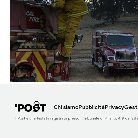
PODCAST
NEWSLETTER
I MIEI PREFERITI
SHOP
CALENDARIO
Chi siamo
Pubblicità
Privacy
Gesti
AREA PERSONALE
Il Post è una testata registrata presso il Tribunale di Milano, 419 del
Area Personale
Newsletter