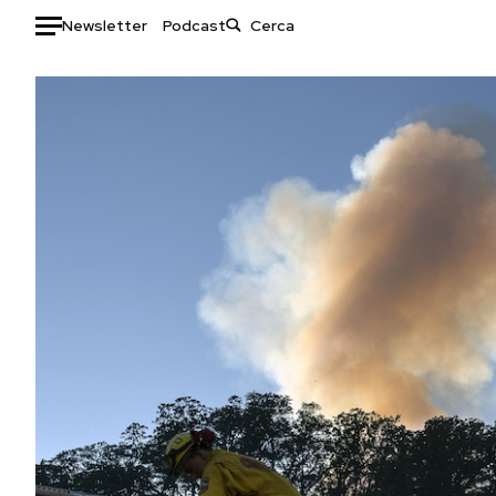
Newsletter
Podcast
Auto
HOME
Italia
Moda
Mondo
Libri
Politica
Consumismi
Tecnologia
Storie/Idee
Internet
Ok Boomer!
Scienza
Media
Cultura
Europa
Economia
Altrecose
Sport
Mondiali calcio 2026