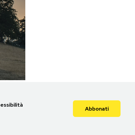
essibilità
Abbonati