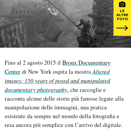
LE
PODCAST
ALTRE
FOTO
NEWSLETTER
I MIEI PREFERITI
Fino al 2 agosto 2015 il
Bronx Documentary
SHOP
Center
di New York ospita la mostra
Altered
images: 150 years of posed and manipulated
documentary photography
, che raccoglie e
CALENDARIO
racconta alcune delle storie più famose legate alla
manipolazione delle immagini, una pratica
AREA PERSONALE
esistente da sempre nel mondo della fotografia e
Area Personale
resa ancora più semplice con l’arrivo del digitale.
Newsletter