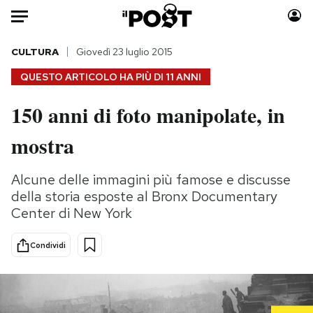
Auto
CULTURA
Giovedì 23 luglio 2015
QUESTO ARTICOLO HA PIÙ DI
11 ANNI
HOME
150 anni di foto manipolate, in
Italia
Moda
mostra
Mondo
Libri
Politica
Consumismi
Alcune delle immagini più famose e discusse
Tecnologia
Storie/Idee
della storia esposte al Bronx Documentary
Internet
Ok Boomer!
Center di New York
Scienza
Media
Cultura
Europa
Condividi
Economia
Altrecose
Sport
Mondiali calcio 2026