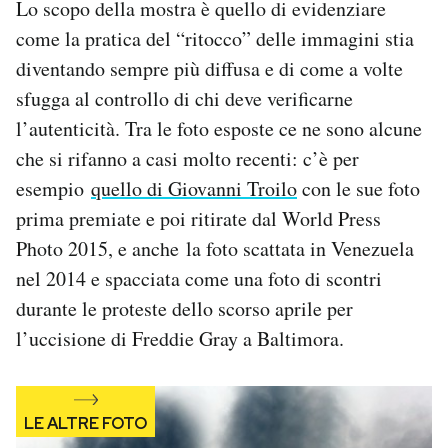
Lo scopo della mostra è quello di evidenziare
Notifiche mobile
come la pratica del “ritocco” delle immagini stia
Regala il Post
diventando sempre più diffusa e di come a volte
Hai bisogno di aiuto?
Esci
sfugga al controllo di chi deve verificarne
l’autenticità. Tra le foto esposte ce ne sono alcune
che si rifanno a casi molto recenti: c’è per
esempio
quello di Giovanni Troilo
con le sue foto
prima premiate e poi ritirate dal World Press
Photo 2015, e anche la foto scattata in Venezuela
nel 2014 e spacciata come una foto di scontri
durante le proteste dello scorso aprile per
l’uccisione di Freddie Gray a Baltimora.