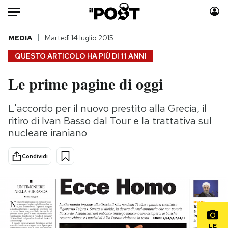
Auto
MEDIA
Martedì 14 luglio 2015
QUESTO ARTICOLO HA PIÙ DI
11 ANNI
HOME
Le prime pagine di oggi
Italia
Moda
Mondo
Libri
L'accordo per il nuovo prestito alla Grecia, il
Politica
Consumismi
ritiro di Ivan Basso dal Tour e la trattativa sul
Tecnologia
Storie/Idee
nucleare iraniano
Internet
Ok Boomer!
Condividi
Scienza
Media
Cultura
Europa
Economia
Altrecose
Sport
Mondiali calcio 2026
LE