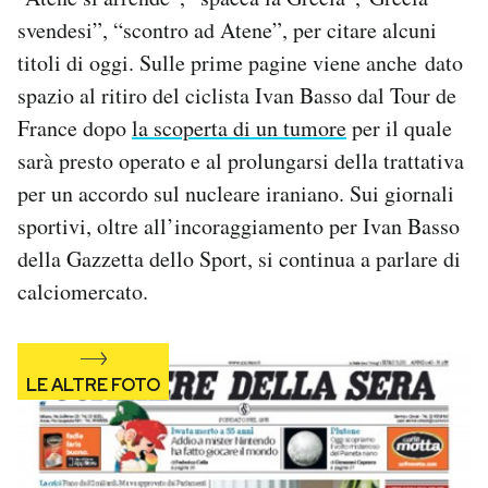
Notifiche mobile
svendesi”, “scontro ad Atene”, per citare alcuni
Regala il Post
titoli di oggi. Sulle prime pagine viene anche dato
Hai bisogno di aiuto?
spazio al ritiro del ciclista Ivan Basso dal Tour de
Esci
France dopo
la scoperta di un tumore
per il quale
sarà presto operato e al prolungarsi della trattativa
per un accordo sul nucleare iraniano. Sui giornali
sportivi, oltre all’incoraggiamento per Ivan Basso
della Gazzetta dello Sport, si continua a parlare di
calciomercato.