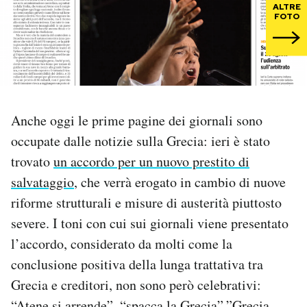
ALTRE
FOTO
PODCAST
NEWSLETTER
Anche oggi le prime pagine dei giornali sono
I MIEI PREFERITI
occupate dalle notizie sulla Grecia: ieri è stato
trovato
un accordo per un nuovo prestito di
SHOP
salvataggio
, che verrà erogato in cambio di nuove
riforme strutturali e misure di austerità piuttosto
CALENDARIO
severe. I toni con cui sui giornali viene presentato
l’accordo, considerato da molti come la
AREA PERSONALE
conclusione positiva della lunga trattativa tra
Grecia e creditori, non sono però celebrativi:
Area Personale
Newsletter
“Atene si arrende”, “spacca la Grecia”,”Grecia