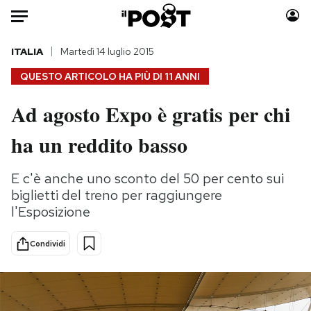
Auto
ITALIA
Martedì 14 luglio 2015
QUESTO ARTICOLO HA PIÙ DI
11 ANNI
HOME
Ad agosto Expo è gratis per chi
Italia
Moda
ha un reddito basso
Mondo
Libri
Politica
Consumismi
E c'è anche uno sconto del 50 per cento sui
Tecnologia
Storie/Idee
biglietti del treno per raggiungere
Internet
Ok Boomer!
l'Esposizione
Scienza
Media
Cultura
Europa
Condividi
Economia
Altrecose
Sport
Mondiali calcio 2026