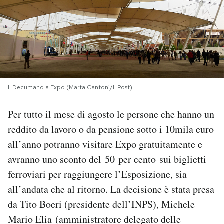
PODCAST
NEWSLETTER
I MIEI PREFERITI
Il Decumano a Expo (Marta Cantoni/Il Post)
Per tutto il mese di agosto le persone che hanno un
SHOP
reddito da lavoro o da pensione sotto i 10mila euro
all’anno potranno visitare Expo gratuitamente e
CALENDARIO
avranno uno sconto del 50 per cento sui biglietti
ferroviari per raggiungere l’Esposizione, sia
AREA PERSONALE
all’andata che al ritorno. La decisione è stata presa
da Tito Boeri (presidente dell’INPS), Michele
Area Personale
Mario Elia (amministratore delegato delle
Newsletter