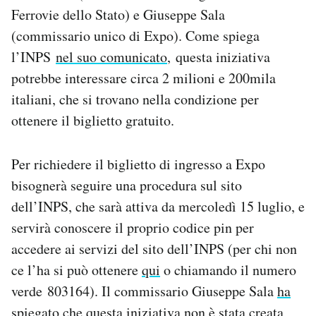
Notifiche mobile
Ferrovie dello Stato) e Giuseppe Sala
Regala il Post
(commissario unico di Expo). Come spiega
Hai bisogno di aiuto?
l’INPS
nel suo comunicato
, questa iniziativa
Esci
potrebbe interessare circa 2 milioni e 200mila
italiani, che si trovano nella condizione per
ottenere il biglietto gratuito.
Per richiedere il biglietto di ingresso a Expo
bisognerà seguire una procedura sul sito
dell’INPS, che sarà attiva da mercoledì 15 luglio, e
servirà conoscere il proprio codice pin per
accedere ai servizi del sito dell’INPS (per chi non
ce l’ha si può ottenere
qui
o chiamando il numero
verde 803164). Il commissario Giuseppe Sala
ha
spiegato
che questa iniziativa non è stata creata